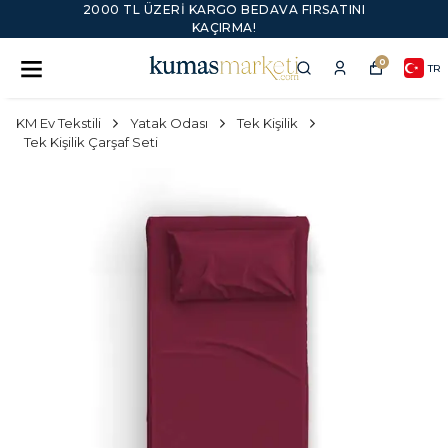
2000 TL ÜZERI KARGO BEDAVA FIRSATINI
KAÇIRMA!
0
TR
KM Ev Tekstili
Yatak Odası
Tek Kişilik
Tek Kişilik Çarşaf Seti