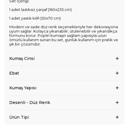
Set İçeriği:
1 adet lastiksiz çarşaf (160x235 cm)
1 adet yastık kılıfı (50x70 cm)
Modern ve sade düz renk seçenekleriyle her dekorasyona
uyum sağlar. Kolayca yıkanabilir, ütülenebilir ve yıkandıkça
formunu korur. Poplin kumaşın sağlam yapısıyla uzun
ömürlü kullanım sunan bu set, günlük kullanım için pratik ve
şık bir çözümdür.
Kumaş Cinsi
Ebat
Kumaş Yapısı
Desenli - Düz Renk
Ürün Tipi