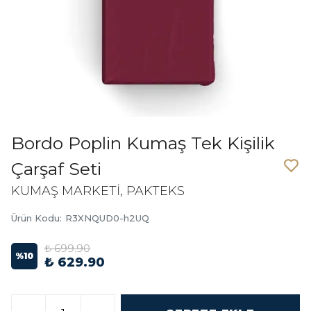
Bordo Poplin Kumaş Tek Kişilik
Çarşaf Seti
KUMAŞ MARKETİ, PAKTEKS
Ürün Kodu
:
R3XNQUD0-h2UQ
₺ 699.90
%
10
₺ 629.90