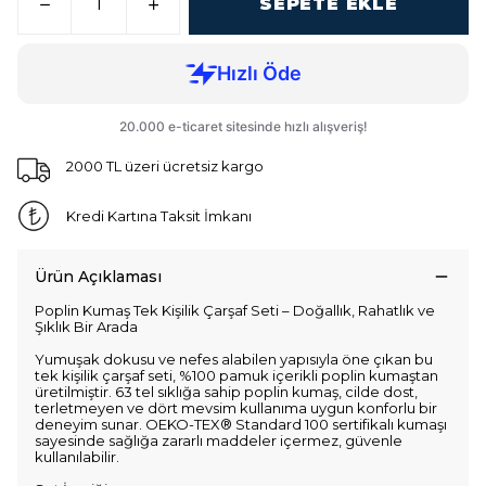
SEPETE EKLE
2000 TL üzeri ücretsiz kargo
Kredi Kartına Taksit İmkanı
Ürün Açıklaması
Poplin Kumaş Tek Kişilik Çarşaf Seti – Doğallık, Rahatlık ve
Şıklık Bir Arada
Yumuşak dokusu ve nefes alabilen yapısıyla öne çıkan bu
tek kişilik çarşaf seti, %100 pamuk içerikli poplin kumaştan
üretilmiştir. 63 tel sıklığa sahip poplin kumaş, cilde dost,
terletmeyen ve dört mevsim kullanıma uygun konforlu bir
deneyim sunar. OEKO-TEX® Standard 100 sertifikalı kumaşı
sayesinde sağlığa zararlı maddeler içermez, güvenle
kullanılabilir.