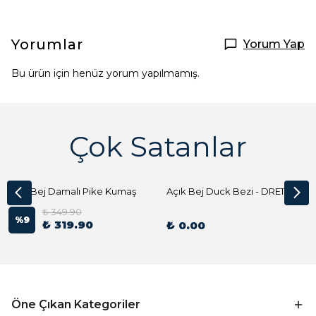
Yorumlar
Yorum Yap
Bu ürün için henüz yorum yapılmamış.
Çok Satanlar
Açık Bej Damalı Pike Kumaş
Açık Bej Duck Bezi - DRE1144 Kumaş Peçete
₺ 349.90
%
9
₺ 319.90
₺ 0.00
Öne Çıkan Kategoriler