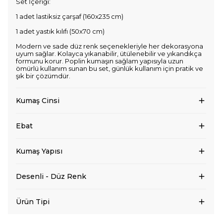
Set İçeriği:
1 adet lastiksiz çarşaf (160x235 cm)
1 adet yastık kılıfı (50x70 cm)
Modern ve sade düz renk seçenekleriyle her dekorasyona
uyum sağlar. Kolayca yıkanabilir, ütülenebilir ve yıkandıkça
formunu korur. Poplin kumaşın sağlam yapısıyla uzun
ömürlü kullanım sunan bu set, günlük kullanım için pratik ve
şık bir çözümdür.
Kumaş Cinsi
Ebat
Kumaş Yapısı
Desenli - Düz Renk
Ürün Tipi