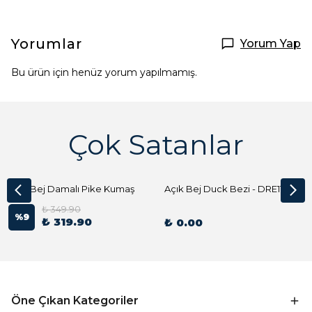
Yorumlar
Yorum Yap
Bu ürün için henüz yorum yapılmamış.
Çok Satanlar
Açık Bej Damalı Pike Kumaş
Açık Bej Duck Bezi - DRE1144 Kumaş Peçete
₺ 349.90
%
9
₺ 319.90
₺ 0.00
Öne Çıkan Kategoriler