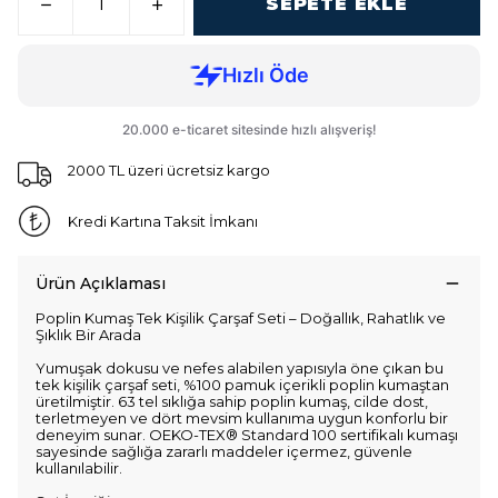
SEPETE EKLE
2000 TL üzeri ücretsiz kargo
Kredi Kartına Taksit İmkanı
Ürün Açıklaması
Poplin Kumaş Tek Kişilik Çarşaf Seti – Doğallık, Rahatlık ve
Şıklık Bir Arada
Yumuşak dokusu ve nefes alabilen yapısıyla öne çıkan bu
tek kişilik çarşaf seti, %100 pamuk içerikli poplin kumaştan
üretilmiştir. 63 tel sıklığa sahip poplin kumaş, cilde dost,
terletmeyen ve dört mevsim kullanıma uygun konforlu bir
deneyim sunar. OEKO-TEX® Standard 100 sertifikalı kumaşı
sayesinde sağlığa zararlı maddeler içermez, güvenle
kullanılabilir.