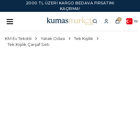
2000 TL ÜZERI KARGO BEDAVA FIRSATINI
KAÇIRMA!
0
TR
KM Ev Tekstili
Yatak Odası
Tek Kişilik
Tek Kişilik Çarşaf Seti