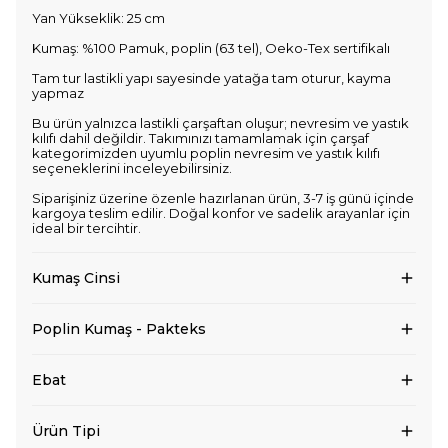
Yan Yükseklik: 25 cm
Kumaş: %100 Pamuk, poplin (63 tel), Oeko-Tex sertifikalı
Tam tur lastikli yapı sayesinde yatağa tam oturur, kayma
yapmaz
Bu ürün yalnızca lastikli çarşaftan oluşur; nevresim ve yastık
kılıfı dahil değildir. Takımınızı tamamlamak için çarşaf
kategorimizden uyumlu poplin nevresim ve yastık kılıfı
seçeneklerini inceleyebilirsiniz.
Siparişiniz üzerine özenle hazırlanan ürün, 3-7 iş günü içinde
kargoya teslim edilir. Doğal konfor ve sadelik arayanlar için
ideal bir tercihtir.
Kumaş Cinsi
Poplin Kumaş - Pakteks
Ebat
Ürün Tipi