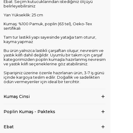
Ebat: Seçim kutucuklarından istediğiniz ölçüyü
belirleyebilirsiniz
Yan Yükseklik: 25 cm
Kumaş: %100 Pamuk, poplin (63 tel), Oeko-Tex
sertifikalı
Tam tur lastikli yapı sayesinde yatağa tam oturur,
kayma yapmaz
Bu ürün yalnızca lastikli çarşaftan oluşur; nevresim ve
yastık kılıfı dahil değildir. Uyumlu bir takım için çarşaf
kategorimizden poplin kumaşla hazırlanmış nevresim
ve yastık kılıfı seçeneklerine göz atabilirsiniz.
Siparişiniz üzerine özenle hazırlanan ürün, 3-7 iş günü
içinde kargoya teslim edilir. Doğallık ve sadelikten
ödün vermeyenler için ideal bir tercihtir.
Kumaş Cinsi
Poplin Kumaş - Pakteks
Ebat