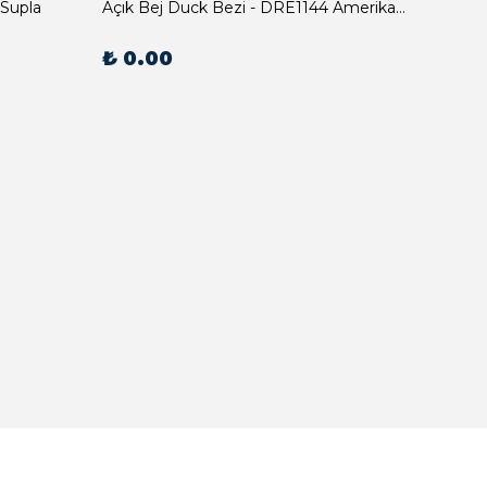
 Supla
Açık Bej Duck Bezi - DRE1144 Amerikan Servis
₺ 0.00
₺ 0.