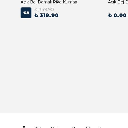
Açık Bej Damalı Pike Kumaş
₺ 349.90
%
9
₺ 319.90
₺ 0.00
Açık Bej Poplin Kumaş Bebek Nevresim Takımı