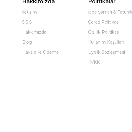
Hakkımızda
Politikalar
İletişim
İade Şartları & Fatura
S.S.S
Çerez Politikası
Hakkımızda
Gizlilik Politikası
Blog
Kullanım Koşulları
Havale ile Ödeme
Üyelik Sözleşmesi
KVKK