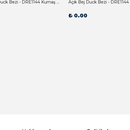
Açık Bej Duck Bezi - DRE1144 Kumaş Peçete
Açık Bej Duck Bezi - DRE1144
₺ 0.00