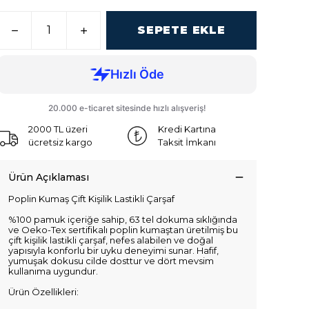
SEPETE EKLE
2000 TL üzeri
Kredi Kartına
ücretsiz kargo
Taksit İmkanı
Ürün Açıklaması
Poplin Kumaş Çift Kişilik Lastikli Çarşaf
%100 pamuk içeriğe sahip, 63 tel dokuma sıklığında
ve Oeko-Tex sertifikalı poplin kumaştan üretilmiş bu
çift kişilik lastikli çarşaf, nefes alabilen ve doğal
yapısıyla konforlu bir uyku deneyimi sunar. Hafif,
yumuşak dokusu cilde dosttur ve dört mevsim
kullanıma uygundur.
Ürün Özellikleri: