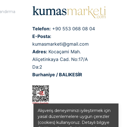
landırma
Telefon:
+90 553 068 08 04
E-Posta:
kumasmarketi@gmail.com
Adres:
Kocaçami Mah.
Aliçetinkaya Cad. No:17/A
Da:2
Burhaniye / BALIKESİR
Alışveriş deneyiminizi iyileştirmek için
yasal düzenlemelere uygun çerezler
(cookies) kullanıyoruz. Detaylı bilgiye