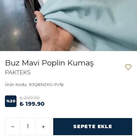
Buz Mavi Poplin Kumaş
PAKTEKS
Ürün Kodu
:
R3Q8NZKC-Pcfp
₺ 249.90
%
20
₺ 199.90
SEPETE EKLE