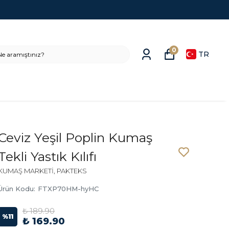
0
TR
Ceviz Yeşil Poplin Kumaş
Tekli Yastık Kılıfı
KUMAŞ MARKETİ, PAKTEKS
Ürün Kodu
:
FTXP70HM-hyHC
₺ 189.90
%
11
₺ 169.90