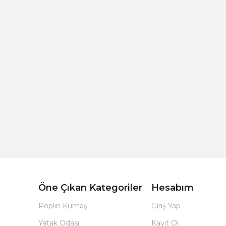
Açık Bej Poplin Kumaş Bebek Nevresim Takımı
Öne Çıkan Kategoriler
Hesabım
Poplin Kumaş
Giriş Yap
Yatak Odası
Kayıt Ol