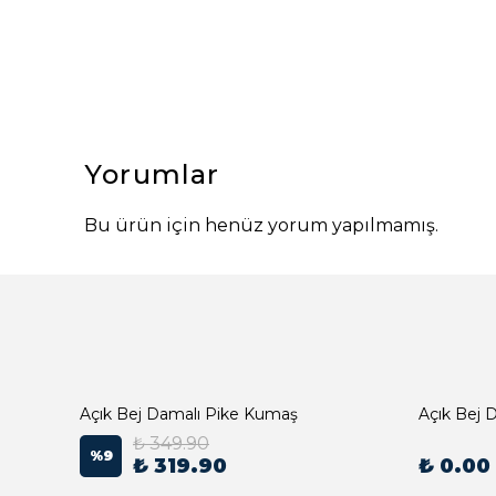
Yorumlar
Bu ürün için henüz yorum yapılmamış.
Açık Bej Damalı Pike Kumaş
₺ 349.90
%
9
₺ 319.90
₺ 0.00