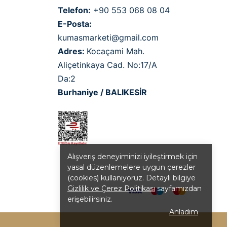
Telefon:
+90 553 068 08 04
E-Posta:
kumasmarketi@gmail.com
Adres:
Kocaçami Mah.
Aliçetinkaya Cad. No:17/A
Da:2
Burhaniye / BALIKESİR
Alışveriş deneyiminizi iyileştirmek için
yasal düzenlemelere uygun çerezler
(cookies) kullanıyoruz. Detaylı bilgiye
Gizlilik ve Çerez Politikası
sayfamızdan
erişebilirsiniz.
Anladım