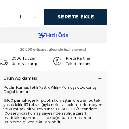
SEPETE EKLE
2000 TL üzeri
Kredi Kartına
ücretsiz kargo
Taksit İmkanı
Ürün Açıklaması
Poplin Kumaş Tekli Yastık Kılıfı – Yumuşak Dokunuş,
Doğal Konfor
%100 pamuk içerikli poplin kumaştan üretilen bu tekli
yastık kılıfı, 63 tel sıklığıyla nefes alabilen, terletmeyen
ve yumuşak bir yüzey sunar. OEKO-TEX® Standard
100 sertifikalı kumaşı sayesinde sağlığa zararlı
maddeler içermez; ciltle doğrudan temas eden
ürünlerde güvenle kullanılabilir.