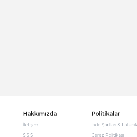
Hakkımızda
Politikalar
İletişim
İade Şartları & Fatura
S.S.S
Çerez Politikası