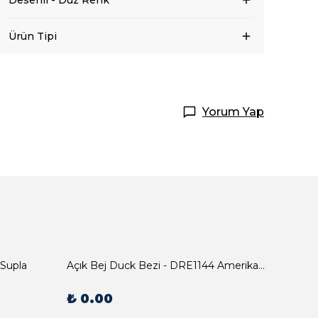
Desenli - Düz Renk
Ürün Tipi
Yorum Yap
 Supla
Açık Bej Duck Bezi - DRE1144 Amerikan Servis
₺ 0.00
₺ 0.