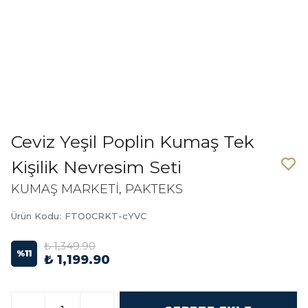
Ceviz Yeşil Poplin Kumaş Tek
Kişilik Nevresim Seti
KUMAŞ MARKETİ, PAKTEKS
Ürün Kodu
:
FTO0CRKT-cYVC
₺ 1,349.90
%
11
₺ 1,199.90