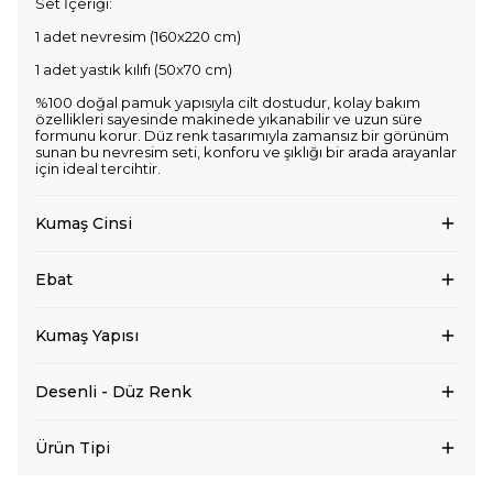
Set İçeriği:
1 adet nevresim (160x220 cm)
1 adet yastık kılıfı (50x70 cm)
%100 doğal pamuk yapısıyla cilt dostudur, kolay bakım
özellikleri sayesinde makinede yıkanabilir ve uzun süre
formunu korur. Düz renk tasarımıyla zamansız bir görünüm
sunan bu nevresim seti, konforu ve şıklığı bir arada arayanlar
için ideal tercihtir.
Kumaş Cinsi
Ebat
Kumaş Yapısı
Desenli - Düz Renk
Ürün Tipi