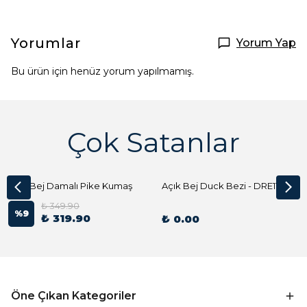
Yorumlar
Yorum Yap
Bu ürün için henüz yorum yapılmamış.
Çok Satanlar
Açık Bej Damalı Pike Kumaş
Açık Bej Duck Bezi - DRE1144 Kumaş Peçete
₺ 349.90
%
9
₺ 319.90
₺ 0.00
Öne Çıkan Kategoriler