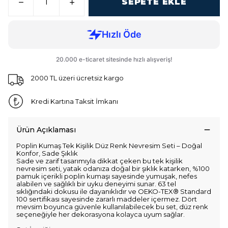
SEPETE EKLE
2000 TL üzeri ücretsiz kargo
Kredi Kartına Taksit İmkanı
Ürün Açıklaması
Poplin Kumaş Tek Kişilik Düz Renk Nevresim Seti – Doğal
Konfor, Sade Şıklık
Sade ve zarif tasarımıyla dikkat çeken bu tek kişilik
nevresim seti, yatak odanıza doğal bir şıklık katarken, %100
pamuk içerikli poplin kumaşı sayesinde yumuşak, nefes
alabilen ve sağlıklı bir uyku deneyimi sunar. 63 tel
sıklığındaki dokusu ile dayanıklıdır ve OEKO-TEX® Standard
100 sertifikası sayesinde zararlı maddeler içermez. Dört
mevsim boyunca güvenle kullanılabilecek bu set, düz renk
seçeneğiyle her dekorasyona kolayca uyum sağlar.