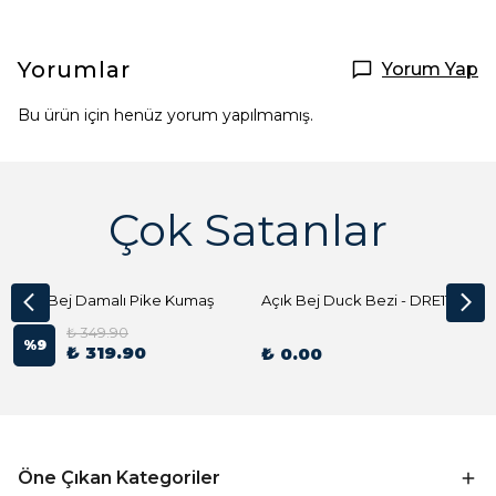
Yorumlar
Yorum Yap
Bu ürün için henüz yorum yapılmamış.
Çok Satanlar
Açık Bej Damalı Pike Kumaş
Açık Bej Duck Bezi - DRE1144 Kumaş Peçete
₺ 349.90
%
9
₺ 319.90
₺ 0.00
Öne Çıkan Kategoriler