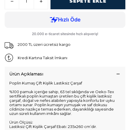
SEPETE EKLE
2000 TL üzeri ücretsiz kargo
Kredi Kartına Taksit İmkanı
Ürün Açıklaması
Poplin Kumaş Çift Kişilik Lastiksiz Çarşaf
%100 pamuk içeriğe sahip, 63 tel sıklığında ve Oeko-Tex
sertifikalı poplin kumaştan üretilen bu çift kişilik lastiksiz
çarşaf, doğal ve nefes alabilen yapısıyla konforlu bir uyku
ortamı sunar. Poplin kumaşın yumuşak ve saf dokusu
cildinize nazikçe temas ederken, dayanıklılığı sayesinde
uzun süreli kullanım imkânı sağlar.
Ürün Ölçüsü:
Lastiksiz Çift Kişilik Çarşaf Ebatı: 235x260 cm’dir.