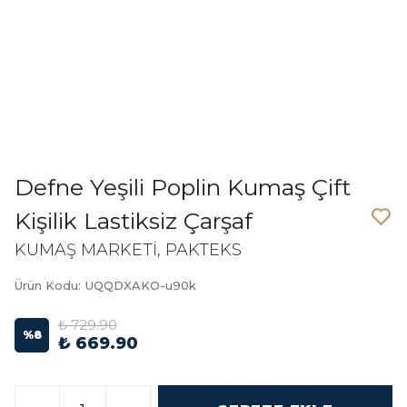
Defne Yeşili Poplin Kumaş Çift
Kişilik Lastiksiz Çarşaf
KUMAŞ MARKETİ, PAKTEKS
Ürün Kodu
:
UQQDXAKO-u90k
₺ 729.90
%
8
₺ 669.90