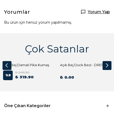
Yorumlar
Yorum Yap
Bu ürün için henüz yorum yapılmamış.
Çok Satanlar
Açık Bej Damalı Pike Kumaş
Açık Bej Duck Bezi - DRE1144 Kumaş Peçete
₺ 349.90
%
9
₺ 319.90
₺ 0.00
Öne Çıkan Kategoriler