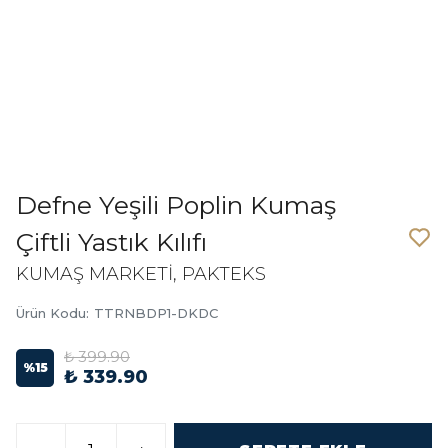
Defne Yeşili Poplin Kumaş
Çiftli Yastık Kılıfı
KUMAŞ MARKETİ, PAKTEKS
Ürün Kodu
:
TTRNBDP1-DKDC
₺ 399.90
%
15
₺ 339.90