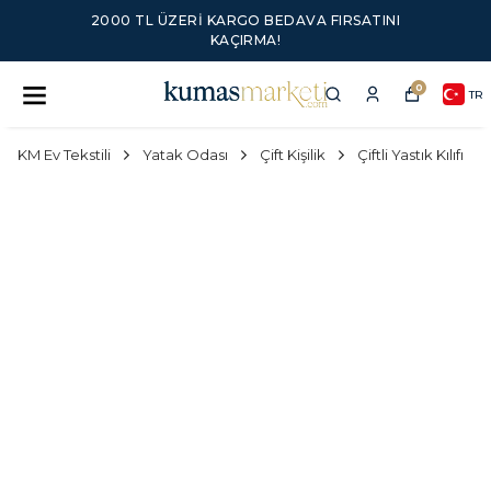
2000 TL ÜZERI KARGO BEDAVA FIRSATINI
KAÇIRMA!
0
TR
KM Ev Tekstili
Yatak Odası
Çift Kişilik
Çiftli Yastık Kılıfı