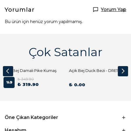
Yorumlar
Yorum Yap
Bu ürün için henüz yorum yapılmamış.
Çok Satanlar
Açık Bej Damalı Pike Kumaş
Açık Bej Duck Bezi - DRE1144 Kumaş Peçete
₺ 349.90
%
9
₺ 319.90
₺ 0.00
Öne Çıkan Kategoriler
Hesabım