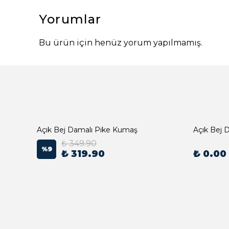
Yorumlar
Bu ürün için henüz yorum yapılmamış.
Açık Bej Damalı Pike Kumaş
₺ 349.90
%
9
₺ 319.90
₺ 0.00