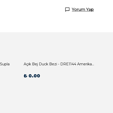
Yorum Yap
 Supla
Açık Bej Duck Bezi - DRE1144 Amerikan Servis
₺ 0.00
₺ 0.