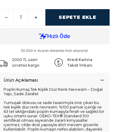
SEPETE EKLE
2000 TL üzeri
Kredi Kartına
ücretsiz kargo
Taksit İmkanı
Ürün Açıklaması
Poplin Kumaş Tek Kişilik Düz Renk Nevresim – Doğal
Yapı, Sade Zarafet
Yumuşak dokusu ve sade tasarımıyla öne çıkan bu
tek kişilik düz renk nevresim, %100 pamuk içeriği ve
63 tel sıklığındaki poplin kumaşıyla ferah ve sağlıklı bir
uyku ortamı sunar. OEKO-TEX® Standard 100
sertifikalı olması sayesinde zararlı kimyasallar
içermez; cilde dost yapısıyla dört mevsim güvenle
kullanılabilir. Poplin kumaşın nefes alabilen, dayanıklı