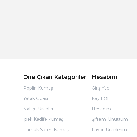
Açık Bej Poplin Kumaş Bebek Nevresim Takımı
Öne Çıkan Kategoriler
Hesabım
Poplin Kumaş
Giriş Yap
Yatak Odası
Kayıt Ol
Nakışlı Ürünler
Hesabım
İpek Kadife Kumaş
Şifremi Unuttum
Pamuk Saten Kumaş
Favori Ürünlerim