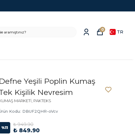
0
TR
Defne Yeşili Poplin Kumaş
Tek Kişilik Nevresim
KUMAŞ MARKETİ, PAKTEKS
Ürün Kodu
:
DBUF2QHR-oVcv
₺ 949.90
%
11
₺ 849.90