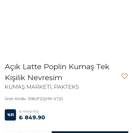
Açık Latte Poplin Kumaş Tek
Kişilik Nevresim
KUMAŞ MARKETİ, PAKTEKS
Ürün Kodu
:
DBUF2QHR-STjG
₺ 949.90
%
11
₺ 849.90