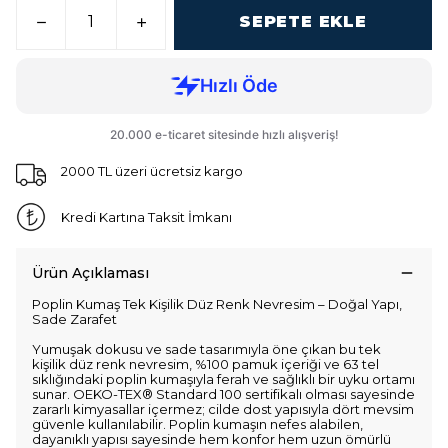
SEPETE EKLE
2000 TL üzeri ücretsiz kargo
Kredi Kartına Taksit İmkanı
Ürün Açıklaması
Poplin Kumaş Tek Kişilik Düz Renk Nevresim – Doğal Yapı,
Sade Zarafet
Yumuşak dokusu ve sade tasarımıyla öne çıkan bu tek
kişilik düz renk nevresim, %100 pamuk içeriği ve 63 tel
sıklığındaki poplin kumaşıyla ferah ve sağlıklı bir uyku ortamı
sunar. OEKO-TEX® Standard 100 sertifikalı olması sayesinde
zararlı kimyasallar içermez; cilde dost yapısıyla dört mevsim
güvenle kullanılabilir. Poplin kumaşın nefes alabilen,
dayanıklı yapısı sayesinde hem konfor hem uzun ömürlü