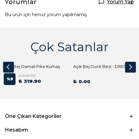
Yorumlar
Yorum Yap
Bu ürün için henüz yorum yapılmamış.
Çok Satanlar
Açık Bej Damalı Pike Kumaş
Açık Bej Duck Bezi - DRE1144 Kumaş Peçete
₺ 349.90
%
9
₺ 319.90
₺ 0.00
Öne Çıkan Kategoriler
Hesabım