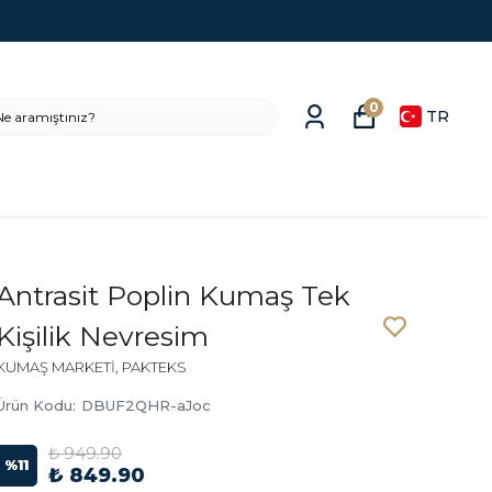
0
TR
Antrasit Poplin Kumaş Tek
Kişilik Nevresim
KUMAŞ MARKETİ, PAKTEKS
Ürün Kodu
:
DBUF2QHR-aJoc
₺ 949.90
%
11
₺ 849.90