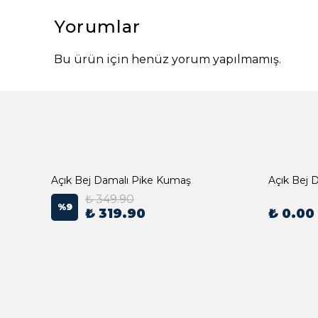
Yorumlar
Bu ürün için henüz yorum yapılmamış.
Açık Bej Damalı Pike Kumaş
₺ 349.90
%
9
₺ 319.90
₺ 0.00