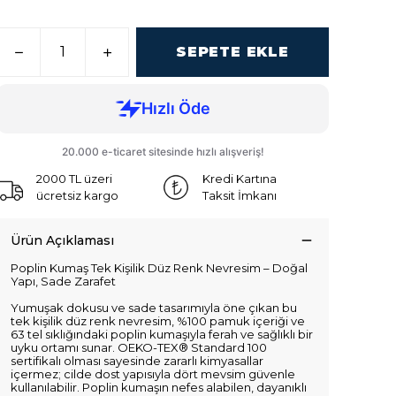
SEPETE EKLE
2000 TL üzeri
Kredi Kartına
ücretsiz kargo
Taksit İmkanı
Ürün Açıklaması
Poplin Kumaş Tek Kişilik Düz Renk Nevresim – Doğal
Yapı, Sade Zarafet
Yumuşak dokusu ve sade tasarımıyla öne çıkan bu
tek kişilik düz renk nevresim, %100 pamuk içeriği ve
63 tel sıklığındaki poplin kumaşıyla ferah ve sağlıklı bir
uyku ortamı sunar. OEKO-TEX® Standard 100
sertifikalı olması sayesinde zararlı kimyasallar
içermez; cilde dost yapısıyla dört mevsim güvenle
kullanılabilir. Poplin kumaşın nefes alabilen, dayanıklı