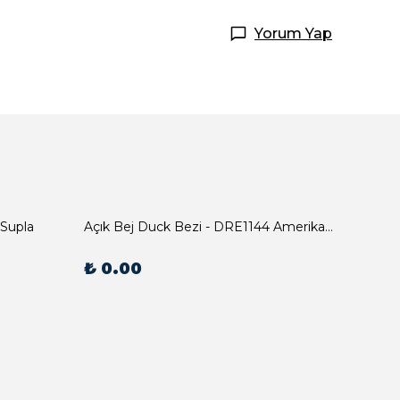
Yorum Yap
 Supla
Açık Bej Duck Bezi - DRE1144 Amerikan Servis
₺ 0.00
₺ 0.