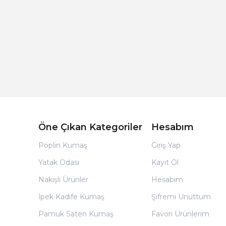
Açık Bej Poplin Kumaş Bebek Nevresim Takımı
Öne Çıkan Kategoriler
Hesabım
Poplin Kumaş
Giriş Yap
Yatak Odası
Kayıt Ol
Nakışlı Ürünler
Hesabım
İpek Kadife Kumaş
Şifremi Unuttum
Pamuk Saten Kumaş
Favori Ürünlerim