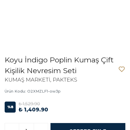
Koyu İndigo Poplin Kumaş Çift
Kişilik Nevresim Seti
KUMAŞ MARKETİ, PAKTEKS
Ürün Kodu
:
O2XMZLF1-ow3p
₺ 1,529.90
%
8
₺ 1,409.90