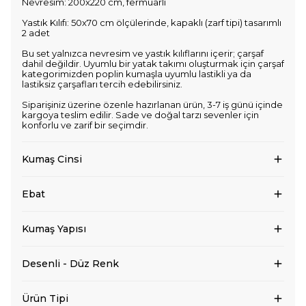
Nevresim: 200x220 cm, fermuarlı
Yastık Kılıfı: 50x70 cm ölçülerinde, kapaklı (zarf tipi) tasarımlı
2 adet
Bu set yalnızca nevresim ve yastık kılıflarını içerir; çarşaf
dahil değildir. Uyumlu bir yatak takımı oluşturmak için çarşaf
kategorimizden poplin kumaşla uyumlu lastikli ya da
lastiksiz çarşafları tercih edebilirsiniz.
Siparişiniz üzerine özenle hazırlanan ürün, 3-7 iş günü içinde
kargoya teslim edilir. Sade ve doğal tarzı sevenler için
konforlu ve zarif bir seçimdir.
Kumaş Cinsi
Ebat
Kumaş Yapısı
Desenli - Düz Renk
Ürün Tipi