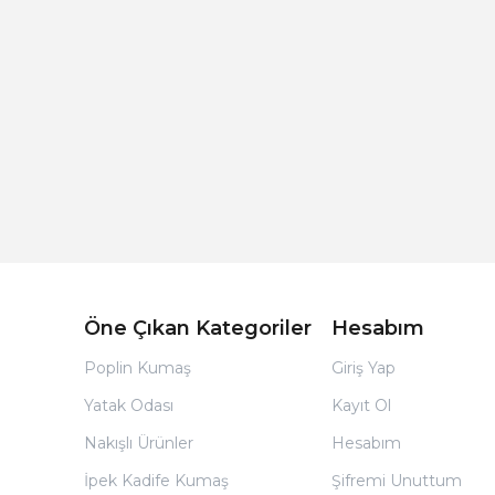
Açık Bej Poplin Kumaş Bebek Nevresim Takımı
Öne Çıkan Kategoriler
Hesabım
Poplin Kumaş
Giriş Yap
Yatak Odası
Kayıt Ol
Nakışlı Ürünler
Hesabım
İpek Kadife Kumaş
Şifremi Unuttum