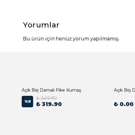
Yorumlar
Bu ürün için henüz yorum yapılmamış.
Açık Bej Damalı Pike Kumaş
₺ 349.90
%
9
₺ 319.90
₺ 0.00