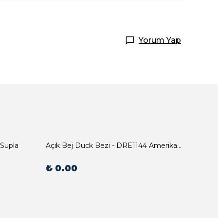
Yorum Yap
 Supla
Açık Bej Duck Bezi - DRE1144 Amerikan Servis
₺ 0.00
₺ 0.