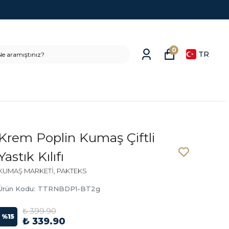
0
TR
Krem Poplin Kumaş Çiftli
Yastık Kılıfı
KUMAŞ MARKETİ, PAKTEKS
Ürün Kodu
:
TTRNBDP1-BT2g
₺ 399.90
%
15
₺ 339.90