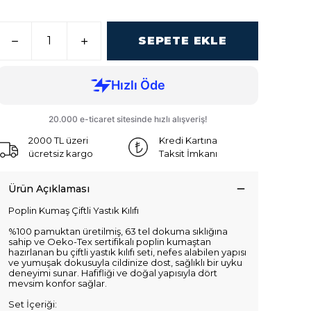
SEPETE EKLE
2000 TL üzeri
Kredi Kartına
ücretsiz kargo
Taksit İmkanı
Ürün Açıklaması
Poplin Kumaş Çiftli Yastık Kılıfı
%100 pamuktan üretilmiş, 63 tel dokuma sıklığına
sahip ve Oeko-Tex sertifikalı poplin kumaştan
hazırlanan bu çiftli yastık kılıfı seti, nefes alabilen yapısı
ve yumuşak dokusuyla cildinize dost, sağlıklı bir uyku
deneyimi sunar. Hafifliği ve doğal yapısıyla dört
mevsim konfor sağlar.
Set İçeriği: