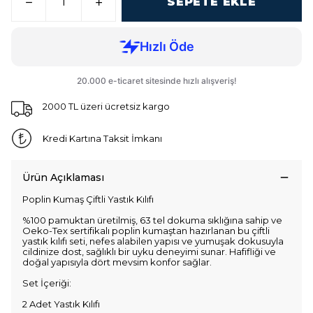
SEPETE EKLE
2000 TL üzeri ücretsiz kargo
Kredi Kartına Taksit İmkanı
Ürün Açıklaması
Poplin Kumaş Çiftli Yastık Kılıfı
%100 pamuktan üretilmiş, 63 tel dokuma sıklığına sahip ve
Oeko-Tex sertifikalı poplin kumaştan hazırlanan bu çiftli
yastık kılıfı seti, nefes alabilen yapısı ve yumuşak dokusuyla
cildinize dost, sağlıklı bir uyku deneyimi sunar. Hafifliği ve
doğal yapısıyla dört mevsim konfor sağlar.
Set İçeriği:
2 Adet Yastık Kılıfı