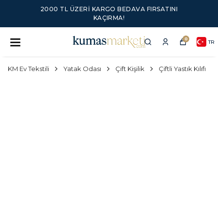
2000 TL ÜZERI KARGO BEDAVA FIRSATINI
KAÇIRMA!
0
TR
KM Ev Tekstili
Yatak Odası
Çift Kişilik
Çiftli Yastık Kılıfı