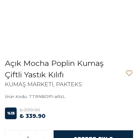
Açık Mocha Poplin Kumaş
Çiftli Yastık Kılıfı
KUMAŞ MARKETİ, PAKTEKS
Ürün Kodu
:
TTRNBDP1-aRzL
₺ 399.90
%
15
₺ 339.90