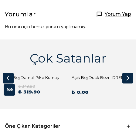
Yorumlar
Yorum Yap
Bu ürün için henüz yorum yapılmamış.
Çok Satanlar
Açık Bej Damalı Pike Kumaş
Açık Bej Duck Bezi - DRE1144 Kumaş Peçete
₺ 349.90
%
9
₺ 319.90
₺ 0.00
Öne Çıkan Kategoriler