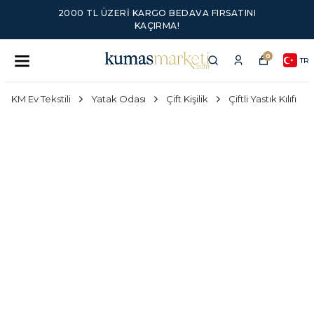
2000 TL ÜZERI KARGO BEDAVA FIRSATINI
KAÇIRMA!
0
TR
KM Ev Tekstili
Yatak Odası
Çift Kişilik
Çiftli Yastık Kılıfı