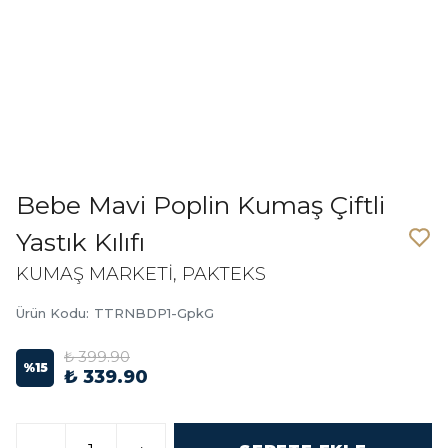
Bebe Mavi Poplin Kumaş Çiftli
Yastık Kılıfı
KUMAŞ MARKETİ, PAKTEKS
Ürün Kodu
:
TTRNBDP1-GpkG
₺ 399.90
%
15
₺ 339.90