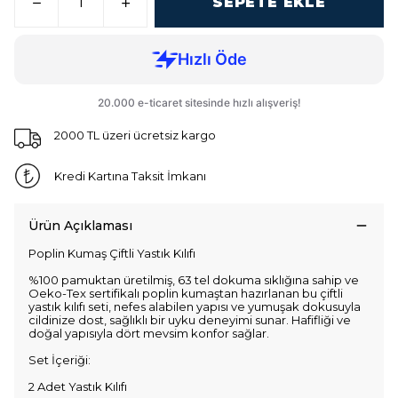
SEPETE EKLE
2000 TL üzeri ücretsiz kargo
Kredi Kartına Taksit İmkanı
Ürün Açıklaması
Poplin Kumaş Çiftli Yastık Kılıfı
%100 pamuktan üretilmiş, 63 tel dokuma sıklığına sahip ve
Oeko-Tex sertifikalı poplin kumaştan hazırlanan bu çiftli
yastık kılıfı seti, nefes alabilen yapısı ve yumuşak dokusuyla
cildinize dost, sağlıklı bir uyku deneyimi sunar. Hafifliği ve
doğal yapısıyla dört mevsim konfor sağlar.
Set İçeriği:
2 Adet Yastık Kılıfı