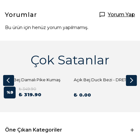
Yorumlar
Yorum Yap
Bu ürün için henüz yorum yapılmamış.
Çok Satanlar
Açık Bej Damalı Pike Kumaş
Açık Bej Duck Bezi - DRE1144 Kumaş Peçete
₺ 349.90
%
9
₺ 319.90
₺ 0.00
Öne Çıkan Kategoriler