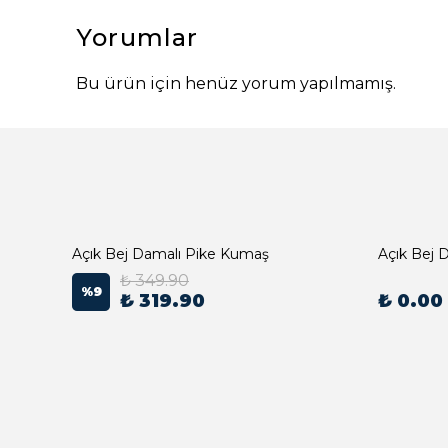
Yorumlar
Bu ürün için henüz yorum yapılmamış.
Açık Bej Damalı Pike Kumaş
₺ 349.90
%
9
₺ 319.90
₺ 0.00