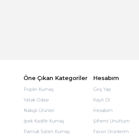
Açık Bej Poplin Kumaş Bebek Nevresim Takımı
Öne Çıkan Kategoriler
Hesabım
Poplin Kumaş
Giriş Yap
Yatak Odası
Kayıt Ol
Nakışlı Ürünler
Hesabım
İpek Kadife Kumaş
Şifremi Unuttum
Pamuk Saten Kumaş
Favori Ürünlerim