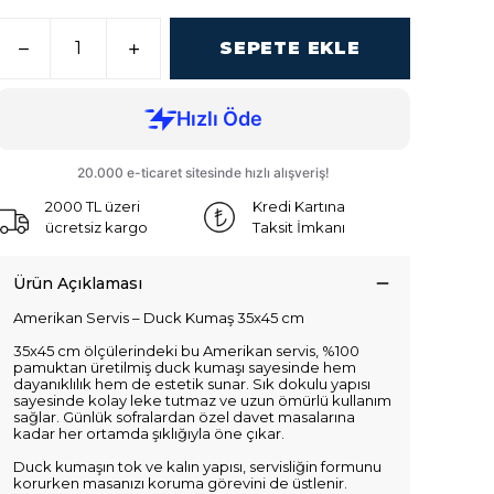
SEPETE EKLE
2000 TL üzeri
Kredi Kartına
ücretsiz kargo
Taksit İmkanı
Ürün Açıklaması
Amerikan Servis – Duck Kumaş 35x45 cm
35x45 cm ölçülerindeki bu Amerikan servis, %100
pamuktan üretilmiş duck kumaşı sayesinde hem
dayanıklılık hem de estetik sunar. Sık dokulu yapısı
sayesinde kolay leke tutmaz ve uzun ömürlü kullanım
sağlar. Günlük sofralardan özel davet masalarına
kadar her ortamda şıklığıyla öne çıkar.
Duck kumaşın tok ve kalın yapısı, servisliğin formunu
korurken masanızı koruma görevini de üstlenir.