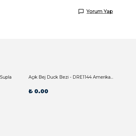
Yorum Yap
 Supla
Açık Bej Duck Bezi - DRE1144 Amerikan Servis
₺ 0.00
₺ 0.