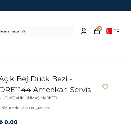
0
TR
Açık Bej Duck Bezi -
DRE1144 Amerikan Servis
KÜÇÜKÇALIK, KUMAŞ MARKETİ
Ürün Kodu
:
ZWHXQMQYN
₺ 0.00