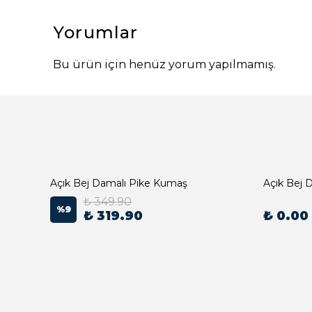
Yorumlar
Bu ürün için henüz yorum yapılmamış.
Açık Bej Damalı Pike Kumaş
₺ 349.90
%
9
₺ 319.90
₺ 0.00