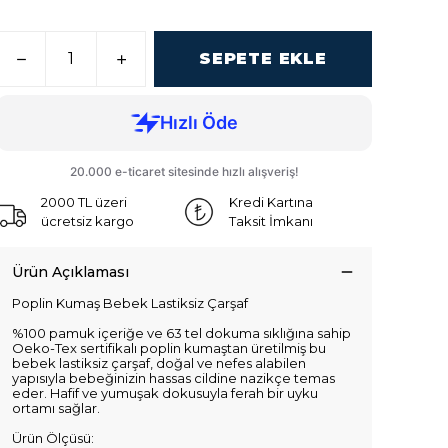
SEPETE EKLE
2000 TL üzeri
Kredi Kartına
ücretsiz kargo
Taksit İmkanı
Ürün Açıklaması
Poplin Kumaş Bebek Lastiksiz Çarşaf
%100 pamuk içeriğe ve 63 tel dokuma sıklığına sahip
Oeko-Tex sertifikalı poplin kumaştan üretilmiş bu
bebek lastiksiz çarşaf, doğal ve nefes alabilen
yapısıyla bebeğinizin hassas cildine nazikçe temas
eder. Hafif ve yumuşak dokusuyla ferah bir uyku
ortamı sağlar.
Ürün Ölçüsü: