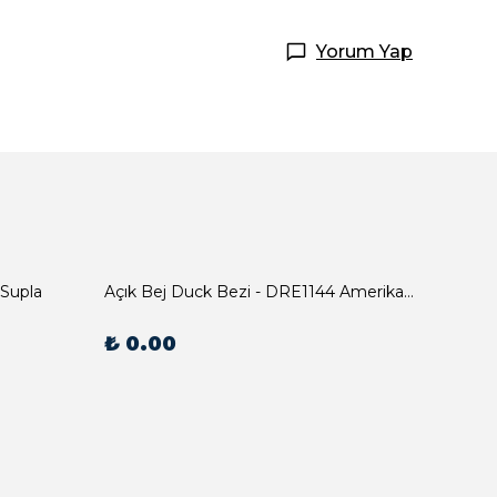
Yorum Yap
 Supla
Açık Bej Duck Bezi - DRE1144 Amerikan Servis
₺ 0.00
₺ 0.