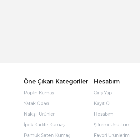
Açık Bej Poplin Kumaş Bebek Nevresim Takımı
Öne Çıkan Kategoriler
Hesabım
Poplin Kumaş
Giriş Yap
Yatak Odası
Kayıt Ol
Nakışlı Ürünler
Hesabım
İpek Kadife Kumaş
Şifremi Unuttum
Pamuk Saten Kumaş
Favori Ürünlerim