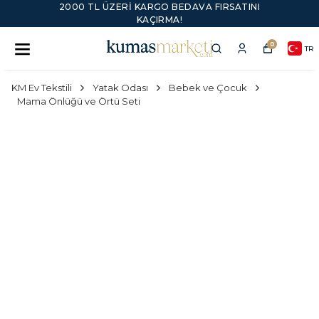
2000 TL ÜZERI KARGO BEDAVA FIRSATINI
KAÇIRMA!
0
TR
KM Ev Tekstili
Yatak Odası
Bebek ve Çocuk
Mama Önlüğü ve Örtü Seti