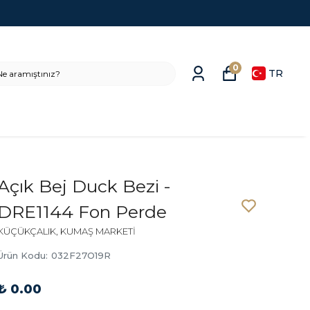
0
TR
Açık Bej Duck Bezi -
DRE1144 Fon Perde
KÜÇÜKÇALIK, KUMAŞ MARKETİ
Ürün Kodu
:
032F27O19R
₺ 0.00