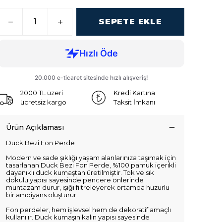
SEPETE EKLE
2000 TL üzeri
Kredi Kartına
ücretsiz kargo
Taksit İmkanı
Ürün Açıklaması
Duck Bezi Fon Perde
Modern ve sade şıklığı yaşam alanlarınıza taşımak için
tasarlanan Duck Bezi Fon Perde, %100 pamuk içerikli
dayanıklı duck kumaştan üretilmiştir. Tok ve sık
dokulu yapısı sayesinde pencere önlerinde
muntazam durur, ışığı filtreleyerek ortamda huzurlu
bir ambiyans oluşturur.
Fon perdeler, hem işlevsel hem de dekoratif amaçlı
kullanılır. Duck kumaşın kalın yapısı sayesinde