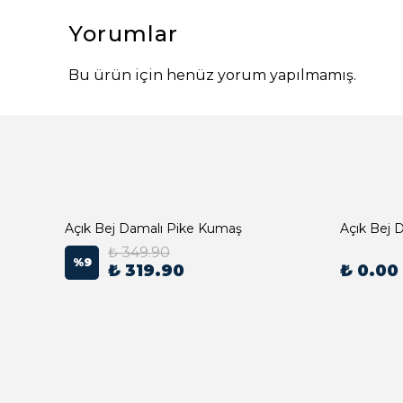
Yorumlar
Bu ürün için henüz yorum yapılmamış.
Açık Bej Damalı Pike Kumaş
₺ 349.90
%
9
₺ 319.90
₺ 0.00