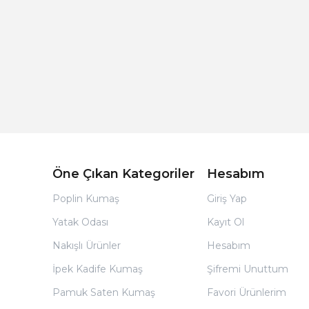
Açık Bej Poplin Kumaş Bebek Nevresim Takımı
Öne Çıkan Kategoriler
Hesabım
Poplin Kumaş
Giriş Yap
Yatak Odası
Kayıt Ol
Nakışlı Ürünler
Hesabım
İpek Kadife Kumaş
Şifremi Unuttum
Pamuk Saten Kumaş
Favori Ürünlerim