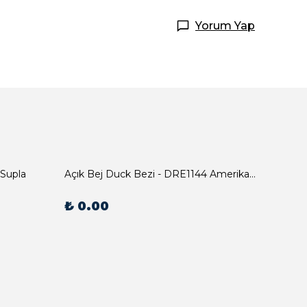
Yorum Yap
 Supla
Açık Bej Duck Bezi - DRE1144 Amerikan Servis
₺ 0.00
₺ 0.