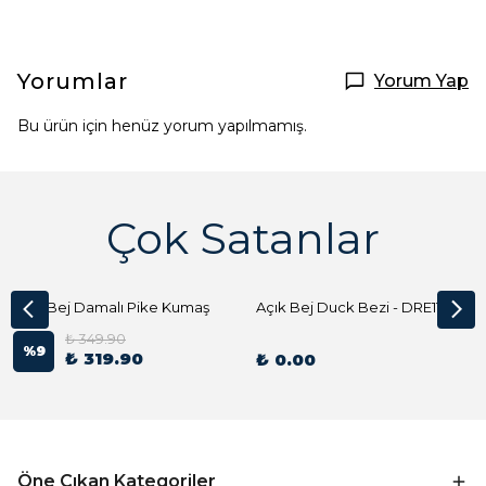
Yorumlar
Yorum Yap
Bu ürün için henüz yorum yapılmamış.
Çok Satanlar
Açık Bej Damalı Pike Kumaş
Açık Bej Duck Bezi - DRE1144 Kumaş Peçete
₺ 349.90
%
9
₺ 319.90
₺ 0.00
Öne Çıkan Kategoriler