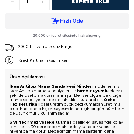
SEPETE EKLE
2000 TL üzeri ücretsiz kargo
Kredi Kartına Taksit İmkanı
Ürün Açıklaması
İkea Antilop Mama Sandalyesi Minderi
modellerimiz,
İkea Antilop mama sandalyeleri ile
birebir uyumlu
olacak
şekilde özel olarak tasarlanmıştır. Benzer ölçülerdeki diğer
mama sandalyelerinde de rahatlıkla kullanılabilir.
Oeko-
Tex sertifikalı
özel üretim duck bezi kumaştan üretilmiş
olup, kapitone dikişleri sayesinde hem şık bir görünüm hem
de uzun ömürlü kullanım sağlar.
Sıvı geçirmez
ve
leke tutmaz
özellikleri sayesinde kolay
temizlenir. 30 derecede makinede yıkanabilir yapısı ile
hijyeni daima korur. Bebeğinizin mama saatlerini daha