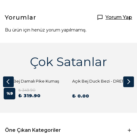
Yorumlar
Yorum Yap
Bu ürün için henüz yorum yapılmamış.
Çok Satanlar
Açık Bej Damalı Pike Kumaş
Açık Bej Duck Bezi - DRE1144 Kumaş Peçete
₺ 349.90
%
9
₺ 319.90
₺ 0.00
Öne Çıkan Kategoriler