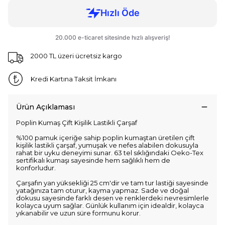
2000 TL üzeri ücretsiz kargo
Kredi Kartına Taksit İmkanı
Ürün Açıklaması
Poplin Kumaş Çift Kişilik Lastikli Çarşaf
%100 pamuk içeriğe sahip poplin kumaştan üretilen çift
kişilik lastikli çarşaf, yumuşak ve nefes alabilen dokusuyla
rahat bir uyku deneyimi sunar. 63 tel sıklığındaki Oeko-Tex
sertifikalı kumaşı sayesinde hem sağlıklı hem de
konforludur.
Çarşafın yan yüksekliği 25 cm'dir ve tam tur lastiği sayesinde
yatağınıza tam oturur, kayma yapmaz. Sade ve doğal
dokusu sayesinde farklı desen ve renklerdeki nevresimlerle
kolayca uyum sağlar. Günlük kullanım için idealdir, kolayca
yıkanabilir ve uzun süre formunu korur.