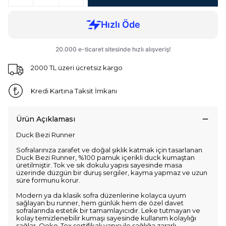
2000 TL üzeri ücretsiz kargo
Kredi Kartına Taksit İmkanı
Ürün Açıklaması
Duck Bezi Runner
Sofralarınıza zarafet ve doğal şıklık katmak için tasarlanan
Duck Bezi Runner, %100 pamuk içerikli duck kumaştan
üretilmiştir. Tok ve sık dokulu yapısı sayesinde masa
üzerinde düzgün bir duruş sergiler, kayma yapmaz ve uzun
süre formunu korur.
Modern ya da klasik sofra düzenlerine kolayca uyum
sağlayan bu runner, hem günlük hem de özel davet
sofralarında estetik bir tamamlayıcıdır. Leke tutmayan ve
kolay temizlenebilir kumaşı sayesinde kullanım kolaylığı
sağlar. Oeko-Tex sertifikalı yapısı ile sağlığa zararlı