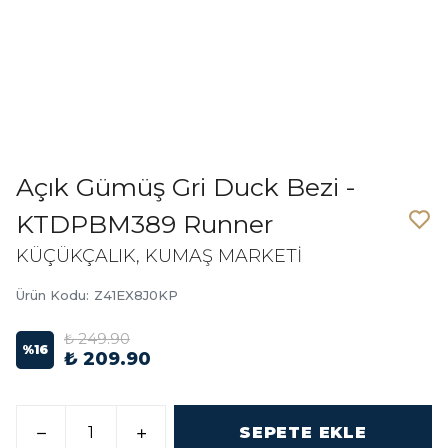
Açık Gümüş Gri Duck Bezi -
KTDPBM389 Runner
KÜÇÜKÇALIK, KUMAŞ MARKETİ
Ürün Kodu
:
Z41EX8J0KP
₺ 249.90
%
16
₺ 209.90
SEPETE EKLE