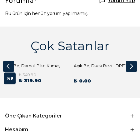
Yorumlar
Yorum Yap
Bu ürün için henüz yorum yapılmamış.
Çok Satanlar
Açık Bej Damalı Pike Kumaş
Açık Bej Duck Bezi - DRE1144 Kumaş Peçete
₺ 349.90
%
9
₺ 319.90
₺ 0.00
Öne Çıkan Kategoriler
Hesabım