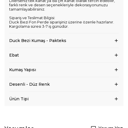
Dilerseniz tek kanat ya da çift kanat olarak tercih edebilir,
farklı renk ve desen seçenekleriyle dekorasyonunuzu
tamamlayabilirsiniz.
Sipariş ve Teslimat Bilgisi:
Duck Bezi Fon Perde siparişiniz üzerine özenle hazırlanır.
Kargolama süresi 3-7 iş günüdür.
Duck Bezi Kumaş - Pakteks
Ebat
Kumaş Yapısı
Desenli - Düz Renk
Ürün Tipi