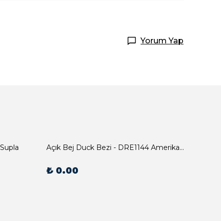
Yorum Yap
 Supla
Açık Bej Duck Bezi - DRE1144 Amerikan Servis
₺ 0.00
₺ 0.