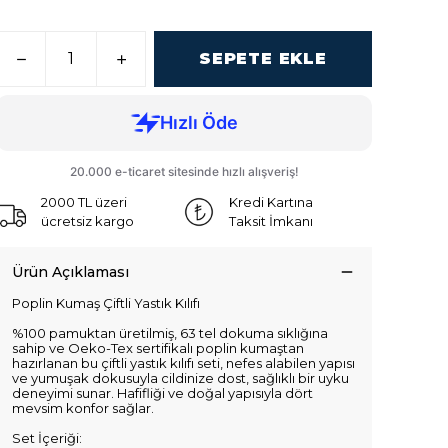
SEPETE EKLE
2000 TL üzeri
Kredi Kartına
ücretsiz kargo
Taksit İmkanı
Ürün Açıklaması
Poplin Kumaş Çiftli Yastık Kılıfı
%100 pamuktan üretilmiş, 63 tel dokuma sıklığına
sahip ve Oeko-Tex sertifikalı poplin kumaştan
hazırlanan bu çiftli yastık kılıfı seti, nefes alabilen yapısı
ve yumuşak dokusuyla cildinize dost, sağlıklı bir uyku
deneyimi sunar. Hafifliği ve doğal yapısıyla dört
mevsim konfor sağlar.
Set İçeriği: