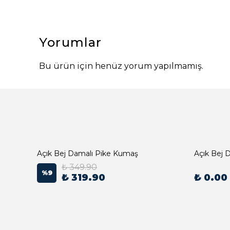
Yorumlar
Bu ürün için henüz yorum yapılmamış.
Açık Bej Damalı Pike Kumaş
₺ 349.90
%
9
₺ 319.90
₺ 0.00