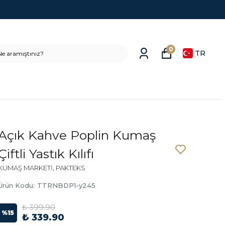
0
TR
Açık Kahve Poplin Kumaş
Çiftli Yastık Kılıfı
KUMAŞ MARKETİ, PAKTEKS
Ürün Kodu
:
TTRNBDP1-y245
₺ 399.90
%
15
₺ 339.90