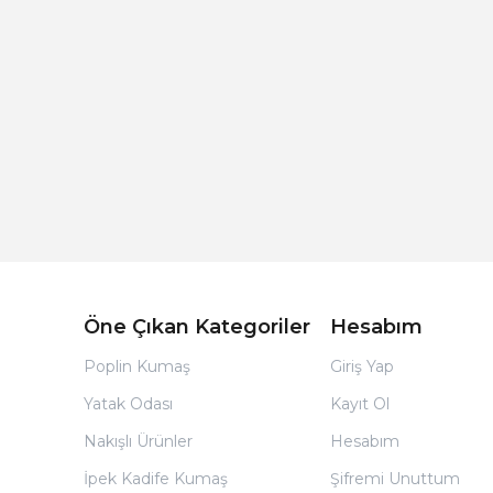
Açık Bej Poplin Kumaş Bebek Nevresim Takımı
Öne Çıkan Kategoriler
Hesabım
Poplin Kumaş
Giriş Yap
Yatak Odası
Kayıt Ol
Nakışlı Ürünler
Hesabım
İpek Kadife Kumaş
Şifremi Unuttum