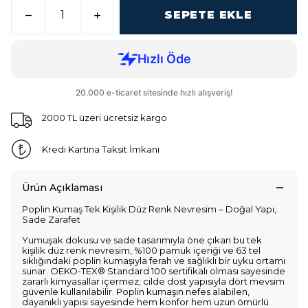
SEPETE EKLE
2000 TL üzeri ücretsiz kargo
Kredi Kartına Taksit İmkanı
Ürün Açıklaması
Poplin Kumaş Tek Kişilik Düz Renk Nevresim – Doğal Yapı,
Sade Zarafet
Yumuşak dokusu ve sade tasarımıyla öne çıkan bu tek
kişilik düz renk nevresim, %100 pamuk içeriği ve 63 tel
sıklığındaki poplin kumaşıyla ferah ve sağlıklı bir uyku ortamı
sunar. OEKO-TEX® Standard 100 sertifikalı olması sayesinde
zararlı kimyasallar içermez; cilde dost yapısıyla dört mevsim
güvenle kullanılabilir. Poplin kumaşın nefes alabilen,
dayanıklı yapısı sayesinde hem konfor hem uzun ömürlü