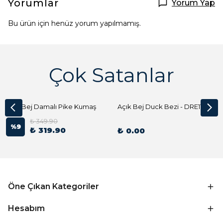
Yorumlar
Yorum Yap
Bu ürün için henüz yorum yapılmamış.
Çok Satanlar
Açık Bej Damalı Pike Kumaş
Açık Bej Duck Bezi - DRE1144 Kumaş Peçete
₺ 349.90
%
9
₺ 319.90
₺ 0.00
Öne Çıkan Kategoriler
Hesabım