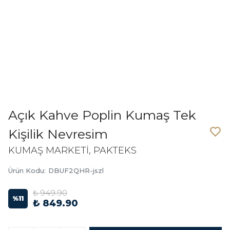
Açık Kahve Poplin Kumaş Tek
Kişilik Nevresim
KUMAŞ MARKETİ, PAKTEKS
Ürün Kodu
:
DBUF2QHR-jszl
₺ 949.90
%
11
₺ 849.90