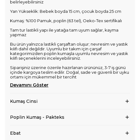
belirleyebilirsiniz
Yan Yükseklik: Bebek boyda 15 cm, çocuk boyda 25 cm
Kumaş: %100 Pamuk, poplin (63 tel), Oeko-Tex sertifikalı
Tam tur lastikli yapı ile yatağa tam uyum sağlar, kayma
yapmaz
Bu ürün yalnızca lastikli çarşaftan oluşur; nevresim ve yastık
kılıfı dahil değildir. Uyumlu bir takım için çarşaf
kategorimizden poplin kumaşla uyumlu nevresim ve yastık
kılıfı seçeneklerini inceleyebilirsiniz.
Siparişiniz üzerine özenle hazırlanan ürününüz, 3-7 iş günü
içinde kargoya teslim edilir. Doğal, sade ve güvenli bir uyku
ortamı için mükemmel bir terciht
Devamını Göster
Kumaş Cinsi
Poplin Kumaş - Pakteks
Ebat