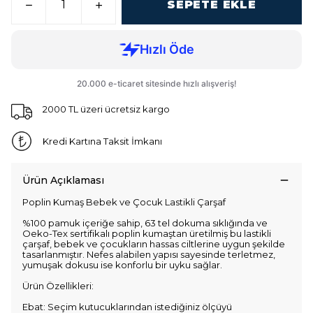
SEPETE EKLE
2000 TL üzeri ücretsiz kargo
Kredi Kartına Taksit İmkanı
Ürün Açıklaması
Poplin Kumaş Bebek ve Çocuk Lastikli Çarşaf
%100 pamuk içeriğe sahip, 63 tel dokuma sıklığında ve
Oeko-Tex sertifikalı poplin kumaştan üretilmiş bu lastikli
çarşaf, bebek ve çocukların hassas ciltlerine uygun şekilde
tasarlanmıştır. Nefes alabilen yapısı sayesinde terletmez,
yumuşak dokusu ise konforlu bir uyku sağlar.
Ürün Özellikleri:
Ebat: Seçim kutucuklarından istediğiniz ölçüyü