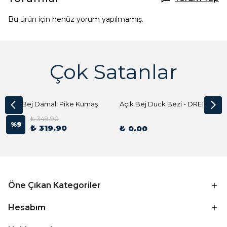
Bu ürün için henüz yorum yapılmamış.
Çok Satanlar
Açık Bej Damalı Pike Kumaş
Açık Bej Duck Bezi - DRE1144 Kumaş Peçete
₺ 349.90
%
9
₺ 319.90
₺ 0.00
Öne Çıkan Kategoriler
Hesabım