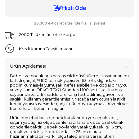
2000 TL üzeri ücretsiz kargo
Kredi Kartına Taksit İmkanı
Ürün Açıklaması
Bebek ve çocukların hassas cildi düşünülerek tasarlanan bu
lastikli çarşaf, %100 pamuk yapısı ve 63 tel sıklığındaki
poplin kumaşıyla yumuşak, nefes alabilen ve doğal bir uyku
yüzeyi sunar. OEKO-TEX® Standard 100 sertifikalı kumaşı
sayesinde zararlı maddelere karşı test edilmiş, güvenli ve
sağlıklı kullanım garantilenmiştir. Yatağa tam oturan lastikli
kenar yapısı sayesinde çarşaf gün boyu kaymaz, düzenli ve
konforlu bir kullanım sağlar.
Ürünlerin ebatları seçenek kutularında yer almaktadır;
seçim yaptığınız ölçü özenle hazırlanarak size özel olarak
gönderilecektir. Bebek boylarda yatak yüksekliği 15 cm,
çocuk ve tek kişilik ebatlarda ise 25 cm olarak
hazırlanmaktadır. Farklı ölçü talepleriniz varsa, lütfen