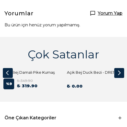
Yorumlar
Yorum Yap
Bu ürün için henüz yorum yapılmamış.
Çok Satanlar
Açık Bej Damalı Pike Kumaş
Açık Bej Duck Bezi - DRE1144 Kumaş Peçete
₺ 349.90
%
9
₺ 319.90
₺ 0.00
Öne Çıkan Kategoriler