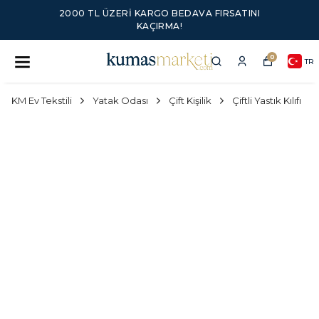
2000 TL ÜZERI KARGO BEDAVA FIRSATINI
KAÇIRMA!
0
TR
KM Ev Tekstili
Yatak Odası
Çift Kişilik
Çiftli Yastık Kılıfı