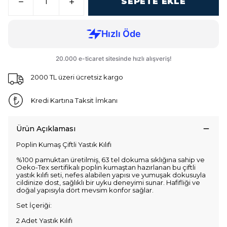
SEPETE EKLE
2000 TL üzeri ücretsiz kargo
Kredi Kartına Taksit İmkanı
Ürün Açıklaması
Poplin Kumaş Çiftli Yastık Kılıfı
%100 pamuktan üretilmiş, 63 tel dokuma sıklığına sahip ve
Oeko-Tex sertifikalı poplin kumaştan hazırlanan bu çiftli
yastık kılıfı seti, nefes alabilen yapısı ve yumuşak dokusuyla
cildinize dost, sağlıklı bir uyku deneyimi sunar. Hafifliği ve
doğal yapısıyla dört mevsim konfor sağlar.
Set İçeriği:
2 Adet Yastık Kılıfı