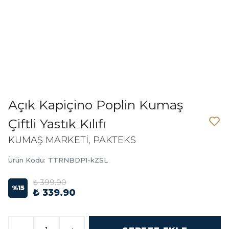
Açık Kapiçino Poplin Kumaş
Çiftli Yastık Kılıfı
KUMAŞ MARKETİ, PAKTEKS
Ürün Kodu
:
TTRNBDP1-kZSL
₺ 399.90
%
15
₺ 339.90