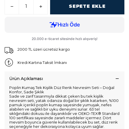
SEPETE EKLE
2000 TL üzeri ücretsiz kargo
Kredi Kartına Taksit İmkanı
Ürün Açıklaması
Poplin Kumaş Tek Kişilik Düz Renk Nevresim Seti – Doğal
Konfor, Sade Şıklık
Sade ve zarif tasarımıyla dikkat çeken bu tek kişilik
nevresim seti, yatak odanıza doğal bir şıklık katarken, %100
pamuk içerikli poplin kumaşı sayesinde yumuşak, nefes
alabilen ve sağlıklı bir uyku deneyimi sunar. 63 tel
sıklığındaki dokusu ile dayanıklıdır ve OEKO-TEX® Standard
100 sertifikası sayesinde zararlı maddeler içermez. Dört
mevsim boyunca güvenle kullanılabilecek bu set, düz renk
seçeneğiyle her dekorasyona kolayca uyum sağlar.