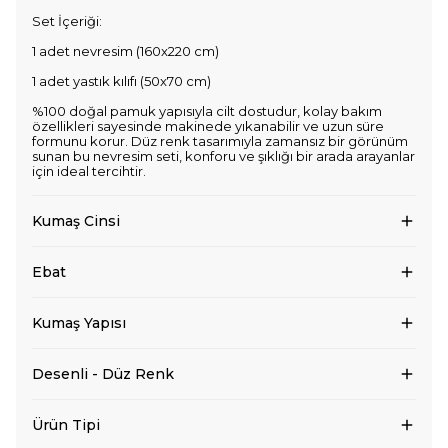
Set İçeriği:
1 adet nevresim (160x220 cm)
1 adet yastık kılıfı (50x70 cm)
%100 doğal pamuk yapısıyla cilt dostudur, kolay bakım
özellikleri sayesinde makinede yıkanabilir ve uzun süre
formunu korur. Düz renk tasarımıyla zamansız bir görünüm
sunan bu nevresim seti, konforu ve şıklığı bir arada arayanlar
için ideal tercihtir.
Kumaş Cinsi
Ebat
Kumaş Yapısı
Desenli - Düz Renk
Ürün Tipi