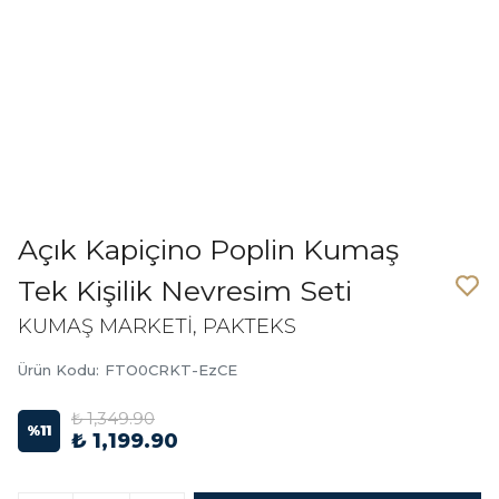
Açık Kapiçino Poplin Kumaş
Tek Kişilik Nevresim Seti
KUMAŞ MARKETİ, PAKTEKS
Ürün Kodu
:
FTO0CRKT-EzCE
₺ 1,349.90
%
11
₺ 1,199.90