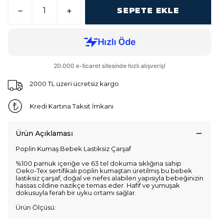
SEPETE EKLE
2000 TL üzeri ücretsiz kargo
Kredi Kartına Taksit İmkanı
Ürün Açıklaması
Poplin Kumaş Bebek Lastiksiz Çarşaf
%100 pamuk içeriğe ve 63 tel dokuma sıklığına sahip
Oeko-Tex sertifikalı poplin kumaştan üretilmiş bu bebek
lastiksiz çarşaf, doğal ve nefes alabilen yapısıyla bebeğinizin
hassas cildine nazikçe temas eder. Hafif ve yumuşak
dokusuyla ferah bir uyku ortamı sağlar.
Ürün Ölçüsü: