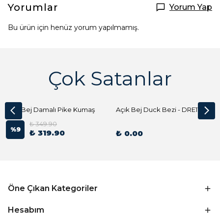
Yorumlar
Yorum Yap
Bu ürün için henüz yorum yapılmamış.
Çok Satanlar
Açık Bej Damalı Pike Kumaş
Açık Bej Duck Bezi - DRE1144 Kumaş Peçete
₺ 349.90
%
9
₺ 319.90
₺ 0.00
Öne Çıkan Kategoriler
Hesabım