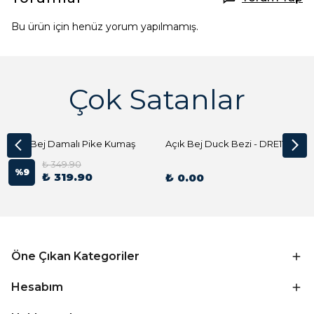
Bu ürün için henüz yorum yapılmamış.
Çok Satanlar
Açık Bej Damalı Pike Kumaş
Açık Bej Duck Bezi - DRE1144 Kumaş Peçete
₺ 349.90
%
9
₺ 319.90
₺ 0.00
Öne Çıkan Kategoriler
Hesabım