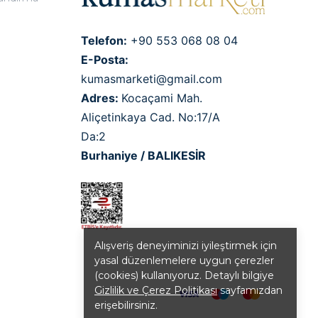
Telefon:
+90 553 068 08 04
E-Posta:
kumasmarketi@gmail.com
Adres:
Kocaçami Mah.
Aliçetinkaya Cad. No:17/A
Da:2
Burhaniye / BALIKESİR
Alışveriş deneyiminizi iyileştirmek için
yasal düzenlemelere uygun çerezler
(cookies) kullanıyoruz. Detaylı bilgiye
Gizlilik ve Çerez Politikası
sayfamızdan
erişebilirsiniz.