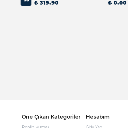
%
9
₺ 319.90
₺ 0.00
Açık Bej Poplin Kumaş Bebek Nevresim Takımı
Öne Çıkan Kategoriler
Hesabım
Poplin Kumaş
Giriş Yap