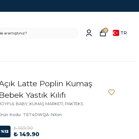
0
TR
Açık Latte Poplin Kumaş
Bebek Yastık Kılıfı
JOYFUL BABY, KUMAŞ MARKETİ, PAKTEKS
Ürün Kodu
:
TET4OWQA-NXsn
₺ 169.90
%
12
₺ 149.90