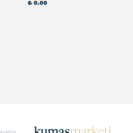
₺ 0.00
₺ 0.
landırma