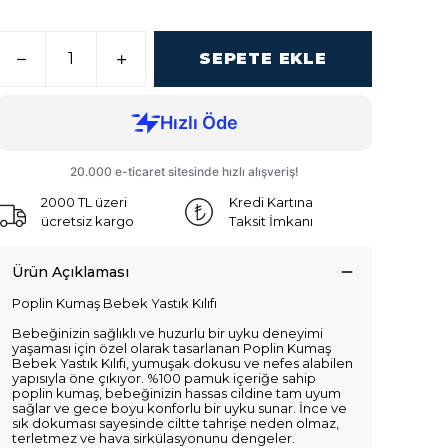
SEPETE EKLE
2000 TL üzeri
Kredi Kartına
ücretsiz kargo
Taksit İmkanı
Ürün Açıklaması
Poplin Kumaş Bebek Yastık Kılıfı
Bebeğinizin sağlıklı ve huzurlu bir uyku deneyimi
yaşaması için özel olarak tasarlanan Poplin Kumaş
Bebek Yastık Kılıfı, yumuşak dokusu ve nefes alabilen
yapısıyla öne çıkıyor. %100 pamuk içeriğe sahip
poplin kumaş, bebeğinizin hassas cildine tam uyum
sağlar ve gece boyu konforlu bir uyku sunar. İnce ve
sık dokuması sayesinde ciltte tahrişe neden olmaz,
terletmez ve hava sirkülasyonunu dengeler.