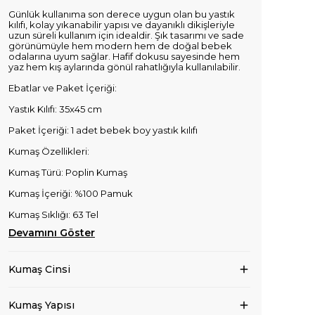
Günlük kullanıma son derece uygun olan bu yastık
kılıfı, kolay yıkanabilir yapısı ve dayanıklı dikişleriyle
uzun süreli kullanım için idealdir. Şık tasarımı ve sade
görünümüyle hem modern hem de doğal bebek
odalarına uyum sağlar. Hafif dokusu sayesinde hem
yaz hem kış aylarında gönül rahatlığıyla kullanılabilir.
Ebatlar ve Paket İçeriği:
Yastık Kılıfı: 35x45 cm
Paket İçeriği: 1 adet bebek boy yastık kılıfı
Kumaş Özellikleri:
Kumaş Türü: Poplin Kumaş
Kumaş İçeriği: %100 Pamuk
Kumaş Sıklığı: 63 Tel
Devamını Göster
Kumaş Cinsi
Kumaş Yapısı