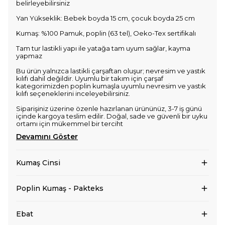
belirleyebilirsiniz
Yan Yükseklik: Bebek boyda 15 cm, çocuk boyda 25 cm
Kumaş: %100 Pamuk, poplin (63 tel), Oeko-Tex sertifikalı
Tam tur lastikli yapı ile yatağa tam uyum sağlar, kayma
yapmaz
Bu ürün yalnızca lastikli çarşaftan oluşur; nevresim ve yastık
kılıfı dahil değildir. Uyumlu bir takım için çarşaf
kategorimizden poplin kumaşla uyumlu nevresim ve yastık
kılıfı seçeneklerini inceleyebilirsiniz.
Siparişiniz üzerine özenle hazırlanan ürününüz, 3-7 iş günü
içinde kargoya teslim edilir. Doğal, sade ve güvenli bir uyku
ortamı için mükemmel bir terciht
Devamını Göster
Kumaş Cinsi
Poplin Kumaş - Pakteks
Ebat