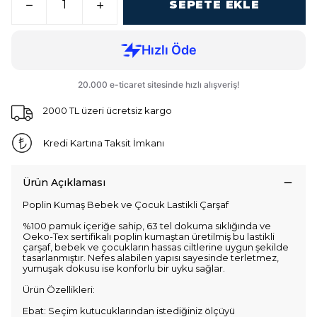
SEPETE EKLE
2000 TL üzeri ücretsiz kargo
Kredi Kartına Taksit İmkanı
Ürün Açıklaması
Poplin Kumaş Bebek ve Çocuk Lastikli Çarşaf
%100 pamuk içeriğe sahip, 63 tel dokuma sıklığında ve
Oeko-Tex sertifikalı poplin kumaştan üretilmiş bu lastikli
çarşaf, bebek ve çocukların hassas ciltlerine uygun şekilde
tasarlanmıştır. Nefes alabilen yapısı sayesinde terletmez,
yumuşak dokusu ise konforlu bir uyku sağlar.
Ürün Özellikleri:
Ebat: Seçim kutucuklarından istediğiniz ölçüyü