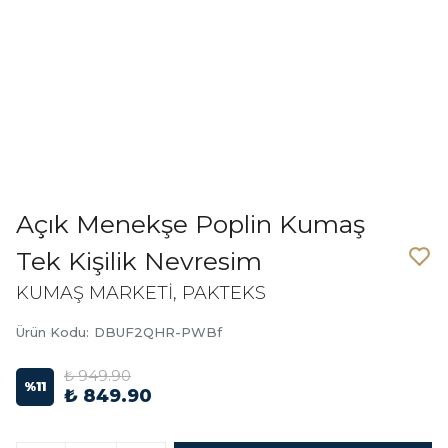
Açık Menekşe Poplin Kumaş
Tek Kişilik Nevresim
KUMAŞ MARKETİ, PAKTEKS
Ürün Kodu
:
DBUF2QHR-PWBf
₺ 949.90
%
11
₺ 849.90