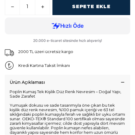
SEPETE EKLE
2000 TL üzeri ücretsiz kargo
Kredi Kartına Taksit İmkanı
Ürün Açıklaması
Poplin Kumaş Tek Kişilik Düz Renk Nevresim – Doğal Yapı,
Sade Zarafet
Yumuşak dokusu ve sade tasarımıyla öne çıkan bu tek
kişilik düz renk nevresim, %100 pamuk içeriği ve 63 tel
sıklığındaki poplin kumaşıyla ferah ve sağlıklı bir uyku ortamı
sunar. OEKO-TEX® Standard 100 sertifikalı olması sayesinde
zararlı kimyasallar içermez; cilde dost yapısıyla dört mevsim
güvenle kullanılabilir. Poplin kumaşın nefes alabilen,
dayanıklı yapısı sayesinde hem konfor hem uzun ömürlü