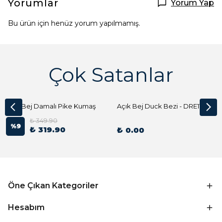
Yorumlar
Yorum Yap
Bu ürün için henüz yorum yapılmamış.
Çok Satanlar
Açık Bej Damalı Pike Kumaş
Açık Bej Duck Bezi - DRE1144 Kumaş Peçete
₺ 349.90
%
9
₺ 319.90
₺ 0.00
Öne Çıkan Kategoriler
Hesabım