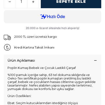
SEPETE EKLE
2000 TL üzeri ücretsiz kargo
Kredi Kartına Taksit İmkanı
Ürün Açıklaması
Poplin Kumaş Bebek ve Çocuk Lastikli Çarşaf
%100 pamuk içeriğe sahip, 63 tel dokuma sıklığında ve
Oeko-Tex sertifikalı poplin kumaştan üretilmiş bu lastikli
çarşaf, bebek ve çocukların hassas ciltlerine uygun şekilde
tasarlanmıştır. Nefes alabilen yapısı sayesinde terletmez,
yumuşak dokusu ise konforlu bir uyku sağlar.
Ürün Özellikleri:
Ebat: Seçim kutucuklarından istediğiniz ölçüyü