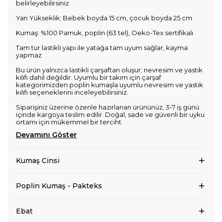
belirleyebilirsiniz
Yan Yükseklik: Bebek boyda 15 cm, çocuk boyda 25 cm
Kumaş: %100 Pamuk, poplin (63 tel), Oeko-Tex sertifikalı
Tam tur lastikli yapı ile yatağa tam uyum sağlar, kayma
yapmaz
Bu ürün yalnızca lastikli çarşaftan oluşur; nevresim ve yastık
kılıfı dahil değildir. Uyumlu bir takım için çarşaf
kategorimizden poplin kumaşla uyumlu nevresim ve yastık
kılıfı seçeneklerini inceleyebilirsiniz.
Siparişiniz üzerine özenle hazırlanan ürününüz, 3-7 iş günü
içinde kargoya teslim edilir. Doğal, sade ve güvenli bir uyku
ortamı için mükemmel bir terciht
Devamını Göster
Kumaş Cinsi
Poplin Kumaş - Pakteks
Ebat