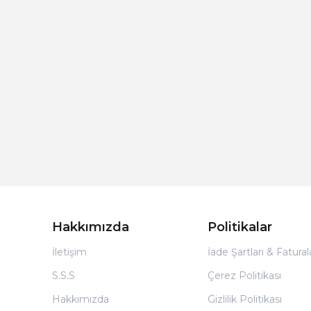
Hakkımızda
Politikalar
İletişim
İade Şartları & Fatura
S.S.S
Çerez Politikası
Hakkımızda
Gizlilik Politikası