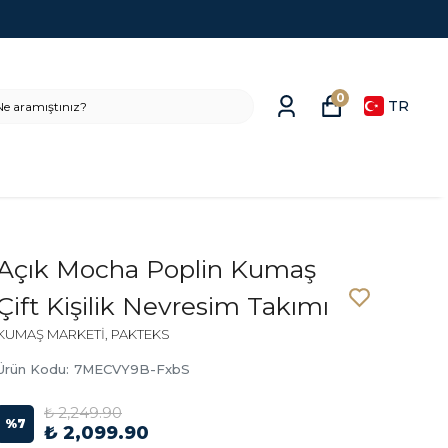
0
TR
Açık Mocha Poplin Kumaş
Çift Kişilik Nevresim Takımı
KUMAŞ MARKETİ, PAKTEKS
Ürün Kodu
:
7MECVY9B-FxbS
₺ 2,249.90
%
7
₺ 2,099.90