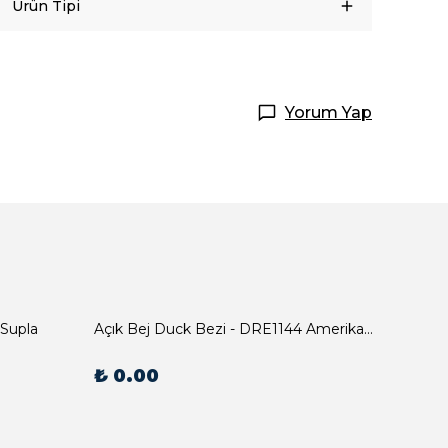
Ürün Tipi
Yorum Yap
 Supla
Açık Bej Duck Bezi - DRE1144 Amerikan Servis
₺ 0.00
₺ 0.