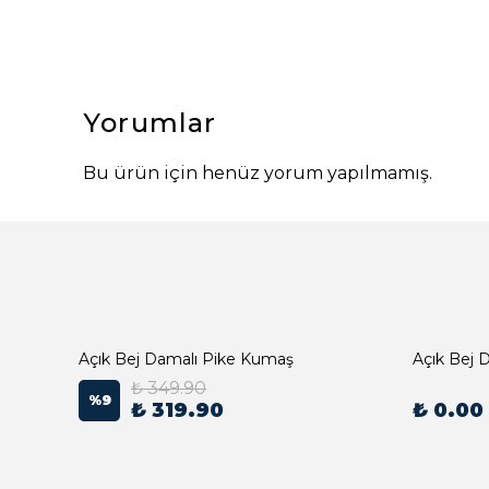
Yorumlar
Bu ürün için henüz yorum yapılmamış.
Açık Bej Damalı Pike Kumaş
₺ 349.90
%
9
₺ 319.90
₺ 0.00