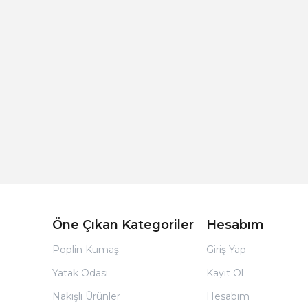
Açık Bej Poplin Kumaş Bebek Nevresim Takımı
Öne Çıkan Kategoriler
Hesabım
Poplin Kumaş
Giriş Yap
Yatak Odası
Kayıt Ol
Nakışlı Ürünler
Hesabım