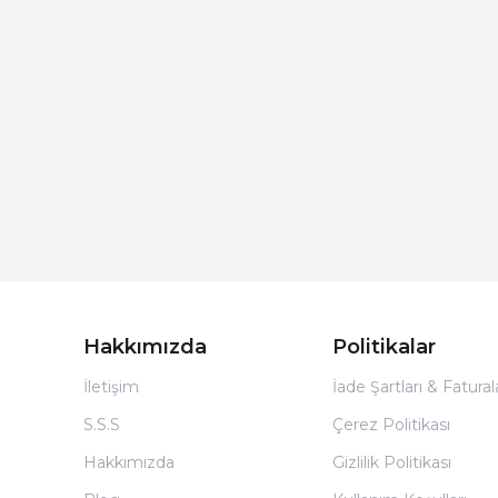
Hakkımızda
Politikalar
İletişim
İade Şartları & Fatura
S.S.S
Çerez Politikası
Hakkımızda
Gizlilik Politikası