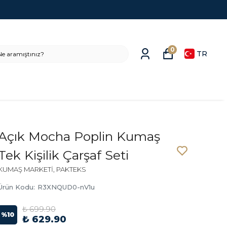
0
TR
Açık Mocha Poplin Kumaş
Tek Kişilik Çarşaf Seti
KUMAŞ MARKETİ, PAKTEKS
Ürün Kodu
:
R3XNQUD0-nV1u
₺ 699.90
%
10
₺ 629.90