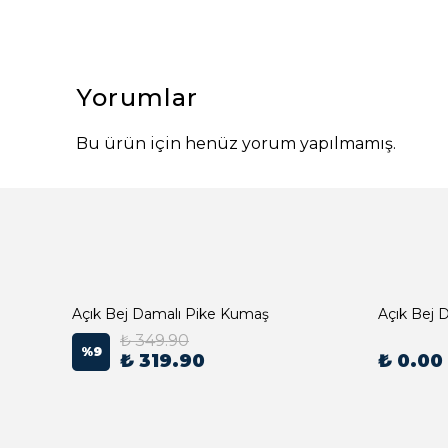
Yorumlar
Bu ürün için henüz yorum yapılmamış.
Açık Bej Damalı Pike Kumaş
₺ 349.90
%
9
₺ 319.90
₺ 0.00