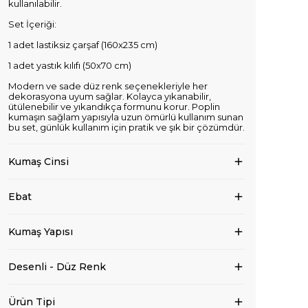
kullanılabilir.
Set İçeriği:
1 adet lastiksiz çarşaf (160x235 cm)
1 adet yastık kılıfı (50x70 cm)
Modern ve sade düz renk seçenekleriyle her
dekorasyona uyum sağlar. Kolayca yıkanabilir,
ütülenebilir ve yıkandıkça formunu korur. Poplin
kumaşın sağlam yapısıyla uzun ömürlü kullanım sunan
bu set, günlük kullanım için pratik ve şık bir çözümdür.
Kumaş Cinsi
Ebat
Kumaş Yapısı
Desenli - Düz Renk
Ürün Tipi