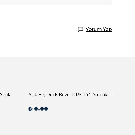
Yorum Yap
 Supla
Açık Bej Duck Bezi - DRE1144 Amerikan Servis
₺ 0.00
₺ 0.