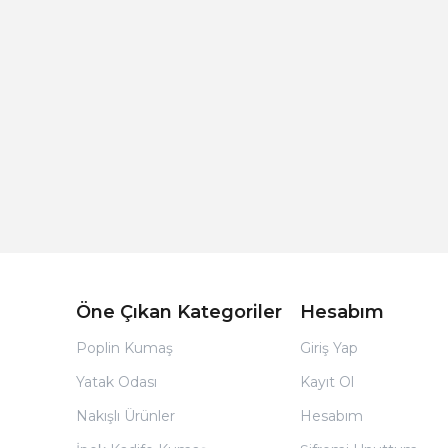
Açık Bej Poplin Kumaş Bebek Nevresim Takımı
Öne Çıkan Kategoriler
Hesabım
Poplin Kumaş
Giriş Yap
Yatak Odası
Kayıt Ol
Nakışlı Ürünler
Hesabım