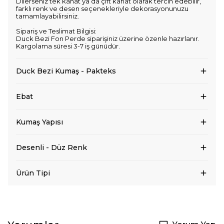
Dilerseniz tek kanat ya da çift kanat olarak tercih edebilir,
farklı renk ve desen seçenekleriyle dekorasyonunuzu
tamamlayabilirsiniz.
Sipariş ve Teslimat Bilgisi:
Duck Bezi Fon Perde siparişiniz üzerine özenle hazırlanır.
Kargolama süresi 3-7 iş günüdür.
Duck Bezi Kumaş - Pakteks
Ebat
Kumaş Yapısı
Desenli - Düz Renk
Ürün Tipi