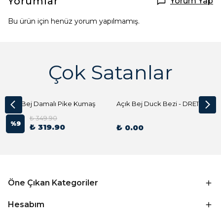
Yorumlar
Yorum Yap
Bu ürün için henüz yorum yapılmamış.
Çok Satanlar
Açık Bej Damalı Pike Kumaş
Açık Bej Duck Bezi - DRE1144 Kumaş Peçete
₺ 349.90
%
9
₺ 319.90
₺ 0.00
Öne Çıkan Kategoriler
Hesabım