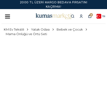
2000 TL ÜZERI KARGO BEDAVA FIRSATINI
KAÇIRMA!
0
TR
KM Ev Tekstili
Yatak Odası
Bebek ve Çocuk
Mama Önlüğü ve Örtü Seti