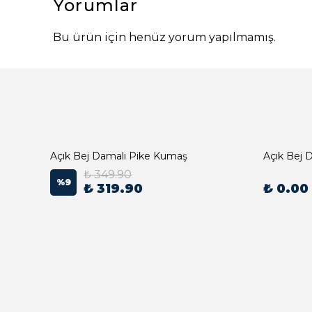
Yorumlar
Bu ürün için henüz yorum yapılmamış.
Açık Bej Damalı Pike Kumaş
₺ 349.90
%
9
₺ 319.90
₺ 0.00