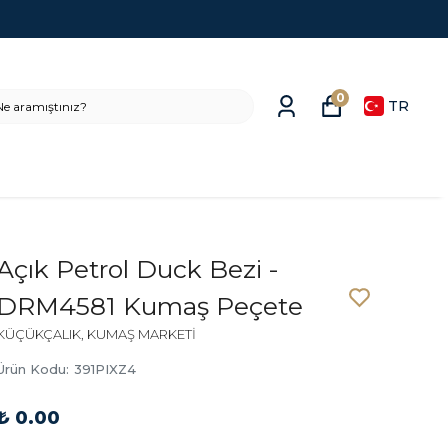
0
TR
Açık Petrol Duck Bezi -
DRM4581 Kumaş Peçete
KÜÇÜKÇALIK, KUMAŞ MARKETİ
Ürün Kodu
:
391PIXZ4
₺ 0.00