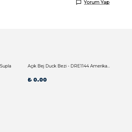
Yorum Yap
 Supla
Açık Bej Duck Bezi - DRE1144 Amerikan Servis
₺ 0.00
₺ 0.