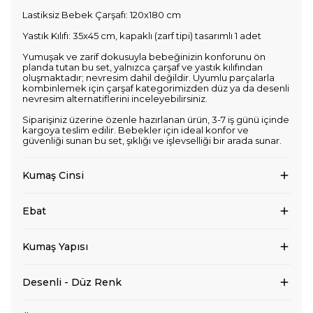
Lastiksiz Bebek Çarşafı: 120x180 cm
Yastık Kılıfı: 35x45 cm, kapaklı (zarf tipi) tasarımlı 1 adet
Yumuşak ve zarif dokusuyla bebeğinizin konforunu ön
planda tutan bu set, yalnızca çarşaf ve yastık kılıfından
oluşmaktadır; nevresim dahil değildir. Uyumlu parçalarla
kombinlemek için çarşaf kategorimizden düz ya da desenli
nevresim alternatiflerini inceleyebilirsiniz.
Siparişiniz üzerine özenle hazırlanan ürün, 3-7 iş günü içinde
kargoya teslim edilir. Bebekler için ideal konfor ve
güvenliği sunan bu set, şıklığı ve işlevselliği bir arada sunar.
Kumaş Cinsi
Ebat
Kumaş Yapısı
Desenli - Düz Renk