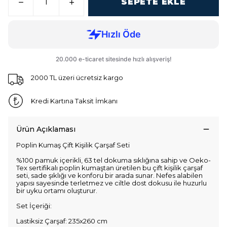
SEPETE EKLE
2000 TL üzeri ücretsiz kargo
Kredi Kartına Taksit İmkanı
Ürün Açıklaması
Poplin Kumaş Çift Kişilik Çarşaf Seti
%100 pamuk içerikli, 63 tel dokuma sıklığına sahip ve Oeko-
Tex sertifikalı poplin kumaştan üretilen bu çift kişilik çarşaf
seti, sade şıklığı ve konforu bir arada sunar. Nefes alabilen
yapısı sayesinde terletmez ve ciltle dost dokusu ile huzurlu
bir uyku ortamı oluşturur.
Set İçeriği:
Lastiksiz Çarşaf: 235x260 cm