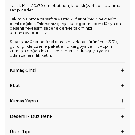
Yastık Kılıfı: 50x70 cm ebatında, kapaklı (zarf tipi) tasarıma
sahip 2 adet
Takım, yalnızca çarşaf ve yastık kılıflarını içerir; nevresim
dahil değildir. Dilerseniz çarşaf kategorimizden düz ya da
desenli nevresim seçenekleriyle takımınızı
tamamlayabilirsiniz.
Siparişiniz üzerine özel olarak hazırlanan ürününüz, 3-7 iş
günü içinde özenle paketlenip kargoya verilir. Poplin
kumaşın doğal dokusu ve zamansız duruşuyla yatak
odanıza ferahlık katın.
Kumaş Cinsi
Ebat
Kumaş Yapısı
Desenli - Düz Renk
Ürün Tipi