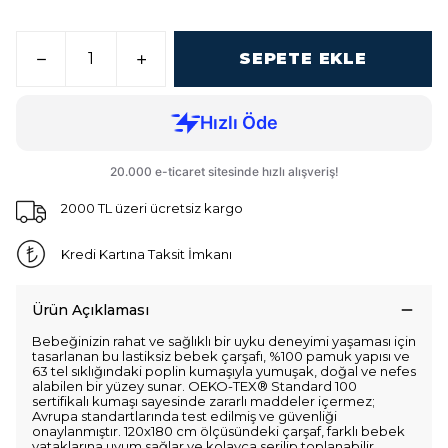
SEPETE EKLE
2000 TL üzeri ücretsiz kargo
Kredi Kartına Taksit İmkanı
Ürün Açıklaması
Bebeğinizin rahat ve sağlıklı bir uyku deneyimi yaşaması için
tasarlanan bu lastiksiz bebek çarşafı, %100 pamuk yapısı ve
63 tel sıklığındaki poplin kumaşıyla yumuşak, doğal ve nefes
alabilen bir yüzey sunar. OEKO-TEX® Standard 100
sertifikalı kumaşı sayesinde zararlı maddeler içermez;
Avrupa standartlarında test edilmiş ve güvenliği
onaylanmıştır. 120x180 cm ölçüsündeki çarşaf, farklı bebek
yataklarına uyum sağlar ve kolayca serilip toplanabilir.