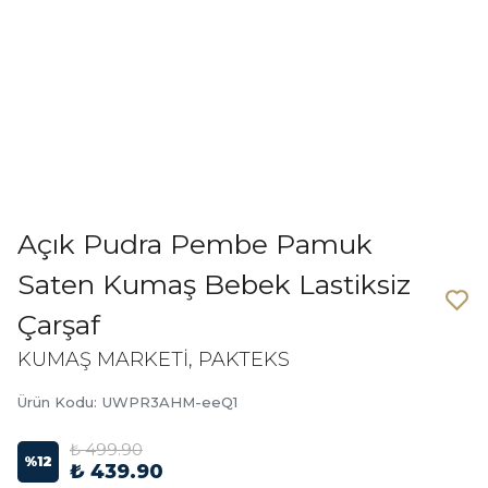
Açık Pudra Pembe Pamuk
Saten Kumaş Bebek Lastiksiz
Çarşaf
KUMAŞ MARKETİ, PAKTEKS
Ürün Kodu
:
UWPR3AHM-eeQ1
₺ 499.90
%
12
₺ 439.90