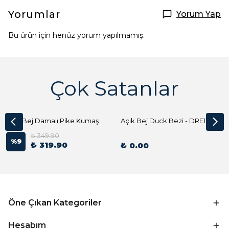
Yorumlar
Yorum Yap
Bu ürün için henüz yorum yapılmamış.
Çok Satanlar
Açık Bej Damalı Pike Kumaş
Açık Bej Duck Bezi - DRE1144 Kumaş Peçete
₺ 349.90
%
9
₺ 319.90
₺ 0.00
Öne Çıkan Kategoriler
Hesabım