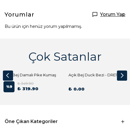
Yorumlar
Yorum Yap
Bu ürün için henüz yorum yapılmamış.
Çok Satanlar
Açık Bej Damalı Pike Kumaş
Açık Bej Duck Bezi - DRE1144 Kumaş Peçete
₺ 349.90
%
9
₺ 319.90
₺ 0.00
Öne Çıkan Kategoriler