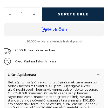
SEPETE EKLE
2000 TL üzeri ücretsiz kargo
Kredi Kartına Taksit İmkanı
Ürün Açıklaması
Bebeğinizin sağlığı ve konforu düşünülerek tasarlanan bu
bebek nevresim takımı, %100 pamuk içeriği ve 63 tel
sıklığındaki poplin kumaşıyla yumuşacık bir dokunuş sunar.
OEKO-TEX® Standard 100 sertifikasına sahip kumaşı
sayesinde zararlı maddelere karşı test edilmiş, Avrupa
standartlarında güvenliği garanti altına alınmıştır. 100x150
cm ebatındaki fermuarlı nevresimi, 35x45 cm ölçülerindeki
zarf tipi yastık kılıfı ve 120x180 cm ölçüsündeki lastiksiz