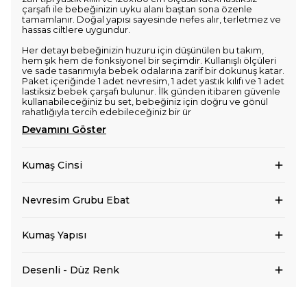
çarşafı ile bebeğinizin uyku alanı baştan sona özenle
tamamlanır. Doğal yapısı sayesinde nefes alır, terletmez ve
hassas ciltlere uygundur.
Her detayı bebeğinizin huzuru için düşünülen bu takım,
hem şık hem de fonksiyonel bir seçimdir. Kullanışlı ölçüleri
ve sade tasarımıyla bebek odalarına zarif bir dokunuş katar.
Paket içeriğinde 1 adet nevresim, 1 adet yastık kılıfı ve 1 adet
lastiksiz bebek çarşafı bulunur. İlk günden itibaren güvenle
kullanabileceğiniz bu set, bebeğiniz için doğru ve gönül
rahatlığıyla tercih edebileceğiniz bir ür
Devamını Göster
Kumaş Cinsi
Nevresim Grubu Ebat
Kumaş Yapısı
Desenli - Düz Renk