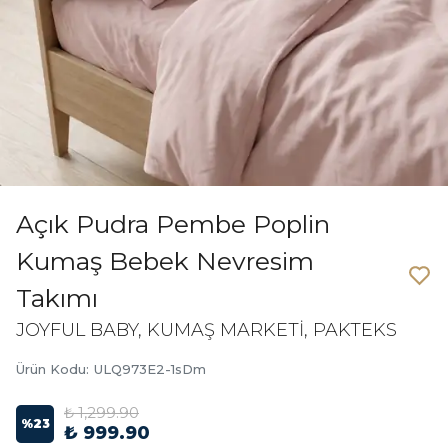
Açık Pudra Pembe Poplin
Kumaş Bebek Nevresim
Takımı
JOYFUL BABY, KUMAŞ MARKETİ, PAKTEKS
Ürün Kodu
:
ULQ973E2-1sDm
₺ 1,299.90
%
23
₺ 999.90