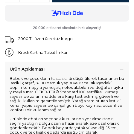
2000 TL üzeri ücretsiz kargo
Kredi Kartına Taksit İmkanı
Ürün Açıklaması
Bebek ve çocukların hassas cildi düşünülerek tasarlanan bu
lastikli çarşaf, %100 pamuk yapısı ve 63 tel sıklığındaki
poplin kumaşıyla yumuşak, nefes alabilen ve doğal bir uyku
yüzeyi sunar. OEKO-TEX® Standard 100 sertifikalı kumaşı
sayesinde zararlı maddelere karşı test edilmiş, güvenli ve
sağlıklı kullanım garantilenmiştir. Yatağa tam oturan lastikli
kenar yapısı sayesinde çarşaf gün boyu kaymaz, düzenli ve
konforlu bir kullanım sağlar.
Ürünlerin ebatları seçenek kutularında yer almaktadır;
seçim yaptığınız ölçü özenle hazırlanarak size özel olarak
gönderilecektir. Bebek boylarda yatak yüksekliği 15 cm,
çocuk ve tek kişilik ebatlarda ise 25 cm olarak