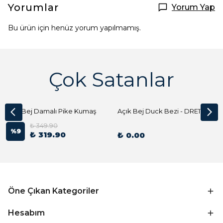
Yorumlar
Yorum Yap
Bu ürün için henüz yorum yapılmamış.
Çok Satanlar
Açık Bej Damalı Pike Kumaş
Açık Bej Duck Bezi - DRE1144 Kumaş Peçete
₺ 349.90
%
9
₺ 319.90
₺ 0.00
Öne Çıkan Kategoriler
Hesabım