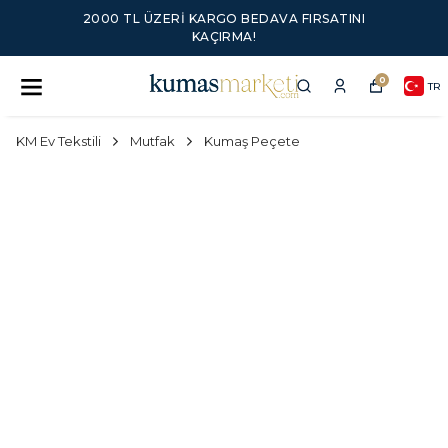
2000 TL ÜZERI KARGO BEDAVA FIRSATINI
KAÇIRMA!
0
TR
KM Ev Tekstili
Mutfak
Kumaş Peçete