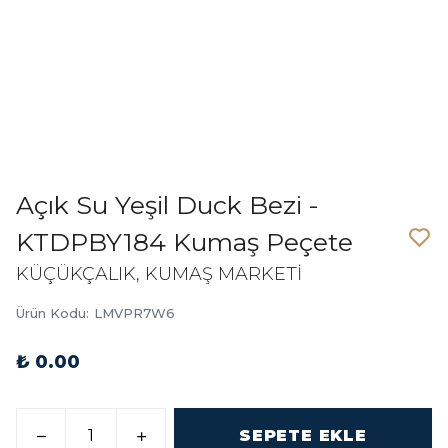
Açık Su Yeşil Duck Bezi -
KTDPBY184 Kumaş Peçete
KÜÇÜKÇALIK, KUMAŞ MARKETİ
Ürün Kodu
:
LMVPR7W6
₺ 0.00
SEPETE EKLE