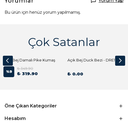
Yorumlar
Yorum Yap
Bu ürün için henüz yorum yapılmamış.
Çok Satanlar
Açık Bej Damalı Pike Kumaş
Açık Bej Duck Bezi - DRE1144 Kumaş Peçete
₺ 349.90
%
9
₺ 319.90
₺ 0.00
Öne Çıkan Kategoriler
Hesabım