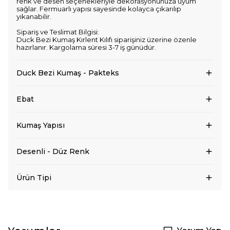
renk ve desen seçenekleriyle dekorasyonunuza uyum
sağlar. Fermuarlı yapısı sayesinde kolayca çıkarılıp
yıkanabilir.
Sipariş ve Teslimat Bilgisi:
Duck Bezi Kumaş Kırlent Kılıfı siparişiniz üzerine özenle
hazırlanır. Kargolama süresi 3-7 iş günüdür.
Duck Bezi Kumaş - Pakteks
Ebat
Kumaş Yapısı
Desenli - Düz Renk
Ürün Tipi