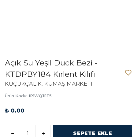
Açık Su Yeşil Duck Bezi -
KTDPBY184 Kırlent Kılıfı
KÜÇÜKÇALIK, KUMAŞ MARKETİ
Ürün Kodu
:
IP1WQJI1F5
₺ 0.00
SEPETE EKLE