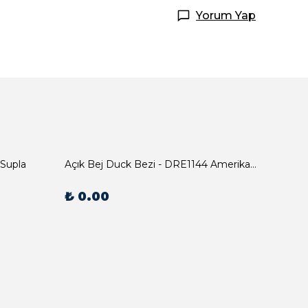
Yorum Yap
 Supla
Açık Bej Duck Bezi - DRE1144 Amerikan Servis
₺ 0.00
₺ 0.