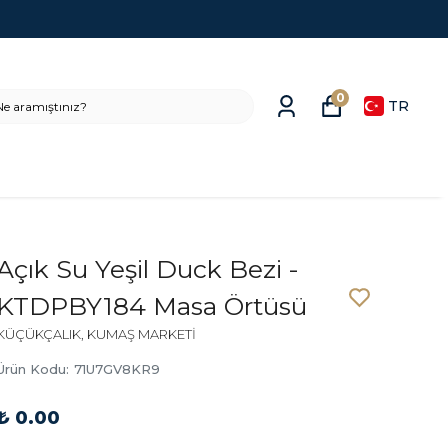
0
TR
Açık Su Yeşil Duck Bezi -
KTDPBY184 Masa Örtüsü
KÜÇÜKÇALIK, KUMAŞ MARKETİ
Ürün Kodu
:
71U7GV8KR9
₺ 0.00