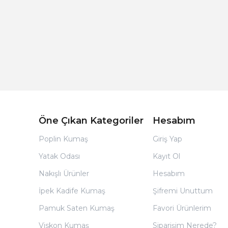
Açık Bej Poplin Kumaş Bebek Nevresim Takımı
Öne Çıkan Kategoriler
Hesabım
Poplin Kumaş
Giriş Yap
Yatak Odası
Kayıt Ol
Nakışlı Ürünler
Hesabım
İpek Kadife Kumaş
Şifremi Unuttum
Pamuk Saten Kumaş
Favori Ürünlerim
Viskon Kumaş
Siparişim Nerede?