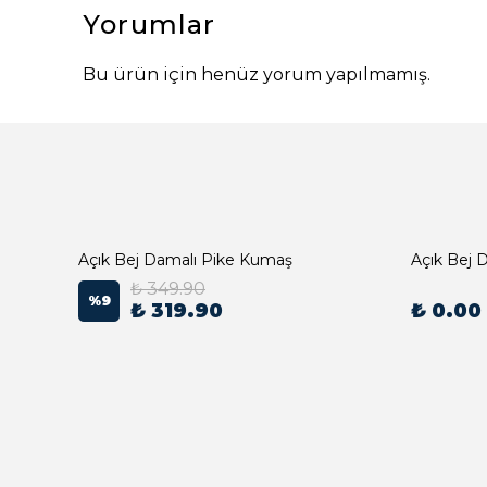
Yorumlar
Bu ürün için henüz yorum yapılmamış.
Açık Bej Damalı Pike Kumaş
₺ 349.90
%
9
₺ 319.90
₺ 0.00