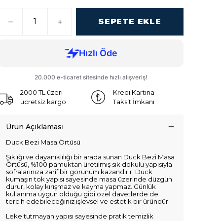
SEPETE EKLE
2000 TL üzeri
Kredi Kartına
ücretsiz kargo
Taksit İmkanı
Ürün Açıklaması
Duck Bezi Masa Örtüsü
Şıklığı ve dayanıklılığı bir arada sunan Duck Bezi Masa
Örtüsü, %100 pamuktan üretilmiş sık dokulu yapısıyla
sofralarınıza zarif bir görünüm kazandırır. Duck
kumaşın tok yapısı sayesinde masa üzerinde düzgün
durur, kolay kırışmaz ve kayma yapmaz. Günlük
kullanıma uygun olduğu gibi özel davetlerde de
tercih edebileceğiniz işlevsel ve estetik bir üründür.
Leke tutmayan yapısı sayesinde pratik temizlik